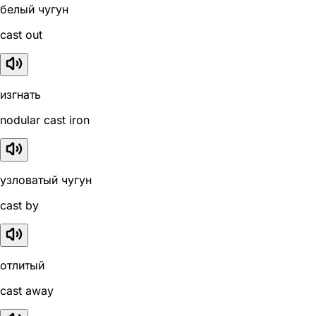
белый чугун
cast out
изгнать
nodular cast iron
узловатый чугун
cast by
отлитый
cast away