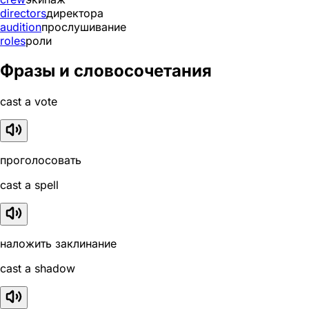
directors
директора
audition
прослушивание
roles
роли
Фразы и словосочетания
cast a vote
проголосовать
cast a spell
наложить заклинание
cast a shadow