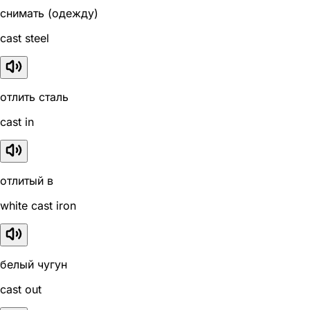
снимать (одежду)
cast steel
отлить сталь
cast in
отлитый в
white cast iron
белый чугун
cast out