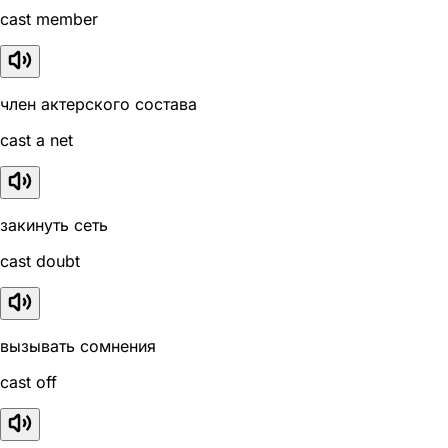
cast member
член актерского состава
cast a net
закинуть сеть
cast doubt
вызывать сомнения
cast off