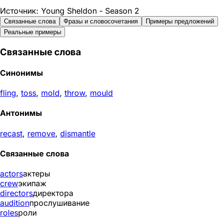
Источник: Young Sheldon - Season 2
Связанные слова
Фразы и словосочетания
Примеры предложений
Реальные примеры
Связанные слова
Синонимы
fling
,
toss
,
mold
,
throw
,
mould
Антонимы
recast
,
remove
,
dismantle
Связанные слова
actors
актеры
crew
экипаж
directors
директора
audition
прослушивание
roles
роли