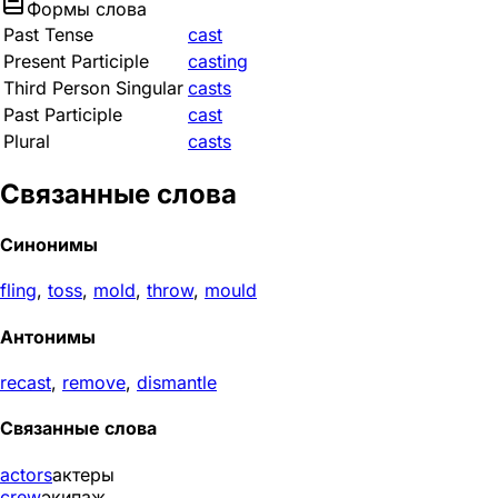
Формы слова
Past Tense
cast
Present Participle
casting
Third Person Singular
casts
Past Participle
cast
Plural
casts
Связанные слова
Синонимы
fling
,
toss
,
mold
,
throw
,
mould
Антонимы
recast
,
remove
,
dismantle
Связанные слова
actors
актеры
crew
экипаж