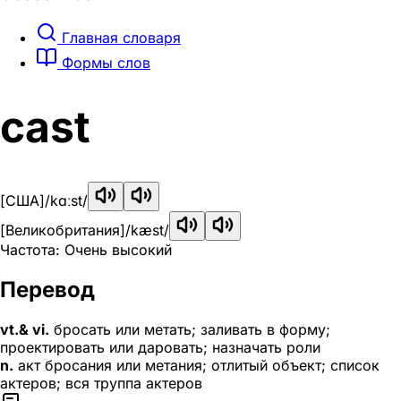
Главная словаря
Формы слов
cast
[США]
/kɑːst/
[Великобритания]
/kæst/
Частота: Очень высокий
Перевод
vt.& vi.
бросать или метать; заливать в форму;
проектировать или даровать; назначать роли
n.
акт бросания или метания; отлитый объект; список
актеров; вся труппа актеров