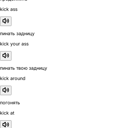
kick ass
пинать задницу
kick your ass
пинать твою задницу
kick around
погонять
kick at