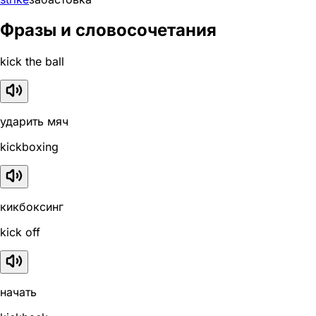
Фразы и словосочетания
kick the ball
ударить мяч
kickboxing
кикбоксинг
kick off
начать