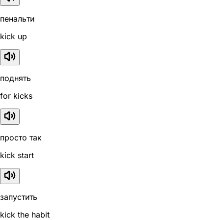
пенальти
kick up
поднять
for kicks
просто так
kick start
запустить
kick the habit