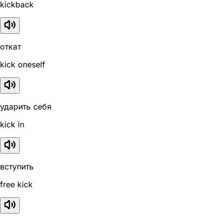
kickback
откат
kick oneself
ударить себя
kick in
вступить
free kick