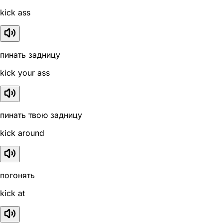
kick ass
пинать задницу
kick your ass
пинать твою задницу
kick around
погонять
kick at