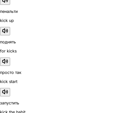
пенальти
kick up
поднять
for kicks
просто так
kick start
запустить
kick the habit