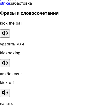
strike
забастовка
Фразы и словосочетания
kick the ball
ударить мяч
kickboxing
кикбоксинг
kick off
начать