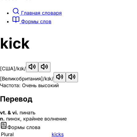
Главная словаря
Формы слов
kick
[США]
/kɪk/
[Великобритания]
/kɪk/
Частота: Очень высокий
Перевод
vt. & vi.
пинать
n.
пинок, крайнее волнение
Формы слова
Plural
kicks