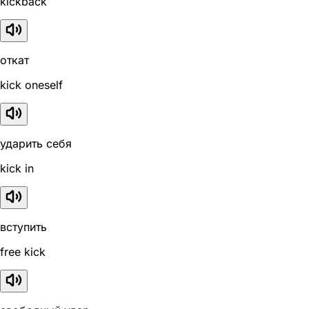
kickback
откат
kick oneself
ударить себя
kick in
вступить
free kick