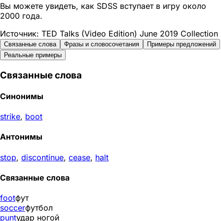
Вы можете увидеть, как SDSS вступает в игру около
2000 года.
Источник: TED Talks (Video Edition) June 2019 Collection
Связанные слова
Фразы и словосочетания
Примеры предложений
Реальные примеры
Связанные слова
Синонимы
strike
,
boot
Антонимы
stop
,
discontinue
,
cease
,
halt
Связанные слова
foot
фут
soccer
футбол
punt
удар ногой