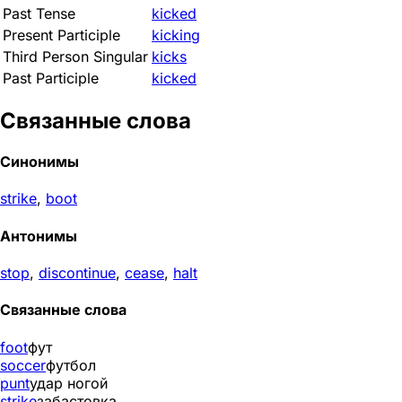
Past Tense
kicked
Present Participle
kicking
Third Person Singular
kicks
Past Participle
kicked
Связанные слова
Синонимы
strike
,
boot
Антонимы
stop
,
discontinue
,
cease
,
halt
Связанные слова
foot
фут
soccer
футбол
punt
удар ногой
strike
забастовка