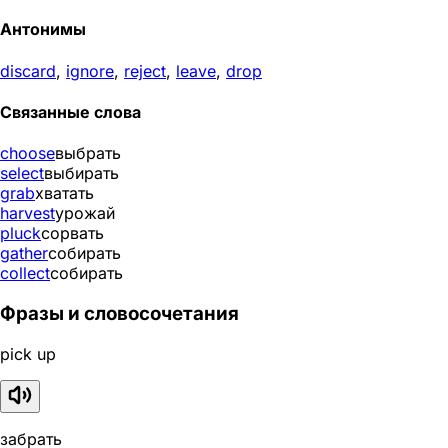
Антонимы
discard
,
ignore
,
reject
,
leave
,
drop
Связанные слова
choose
выбрать
select
выбирать
grab
хватать
harvest
урожай
pluck
сорвать
gather
собирать
collect
собирать
Фразы и словосочетания
pick up
забрать