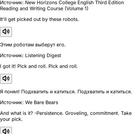
Источник: New Horizons College English Third Edition
Reading and Writing Course (Volume 1)
It'll get picked out by these robots.
Этим роботам выберут его.
Источник: Listening Digest
I got it! Pick and roll. Pick and roll.
Я понял! Подхватить и катиться. Подхватить и катиться.
Источник: We Bare Bears
And what is it? -Persistence. Groveling, commitment. Take
your pick.