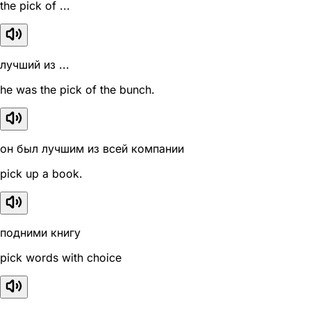
the pick of ...
лучший из ...
he was the pick of the bunch.
он был лучшим из всей компании
pick up a book.
подними книгу
pick words with choice