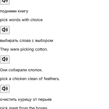
подними книгу
pick words with choice
выбирать слова с выбором
They were picking cotton.
Они собирали хлопок.
pick a chicken clean of feathers.
очистить курицу от перьев
pick meat from the bones.