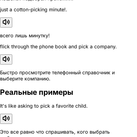
just a cotton-picking minute!.
всего лишь минутку!
flick through the phone book and pick a company.
Быстро просмотрите телефонный справочник и
выберите компанию.
Реальные примеры
It's like asking to pick a favorite child.
Это все равно что спрашивать, кого выбрать