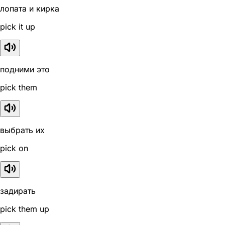
лопата и кирка
pick it up
подними это
pick them
выбрать их
pick on
задирать
pick them up