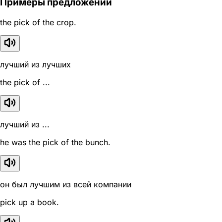
Примеры предложений
the pick of the crop.
лучший из лучших
the pick of ...
лучший из ...
he was the pick of the bunch.
он был лучшим из всей компании
pick up a book.