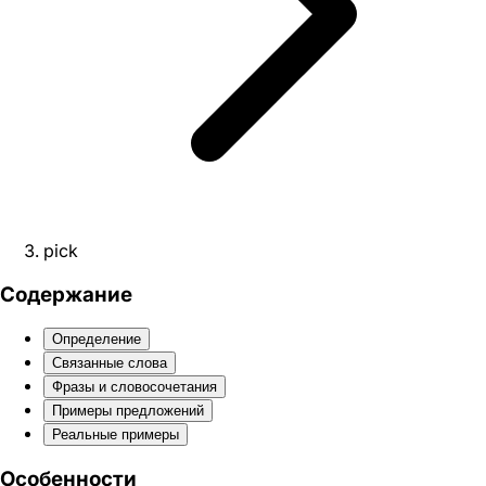
pick
Содержание
Определение
Связанные слова
Фразы и словосочетания
Примеры предложений
Реальные примеры
Особенности