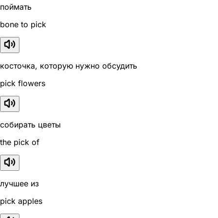
поймать
bone to pick
косточка, которую нужно обсудить
pick flowers
собирать цветы
the pick of
лучшее из
pick apples