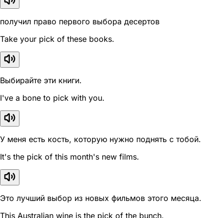
получил право первого выбора десертов
Take your pick of these books.
Выбирайте эти книги.
I've a bone to pick with you.
У меня есть кость, которую нужно поднять с тобой.
It's the pick of this month's new films.
Это лучший выбор из новых фильмов этого месяца.
This Australian wine is the pick of the bunch.