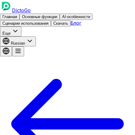
DictoGo
Главная
Основные функции
AI-особенности
Блог
Сценарии использования
Скачать
Еще
Russian