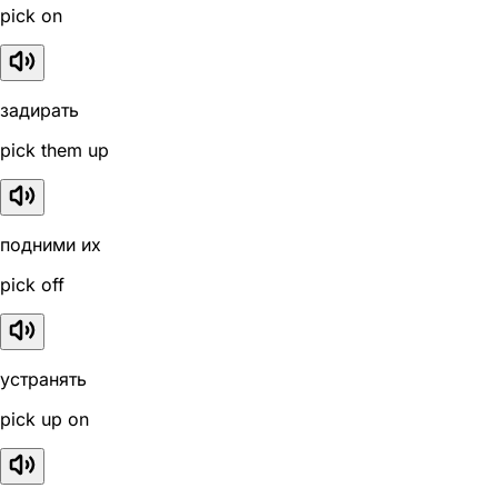
pick on
задирать
pick them up
подними их
pick off
устранять
pick up on