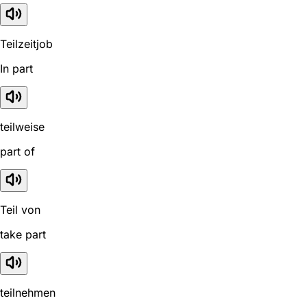
Teilzeitjob
In part
teilweise
part of
Teil von
take part
teilnehmen