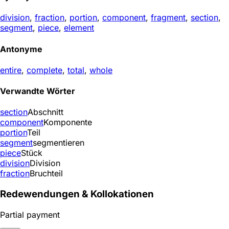
division
,
fraction
,
portion
,
component
,
fragment
,
section
,
segment
,
piece
,
element
Antonyme
entire
,
complete
,
total
,
whole
Verwandte Wörter
section
Abschnitt
component
Komponente
portion
Teil
segment
segmentieren
piece
Stück
division
Division
fraction
Bruchteil
Redewendungen & Kollokationen
Partial payment