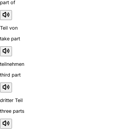
part of
Teil von
take part
teilnehmen
third part
dritter Teil
three parts