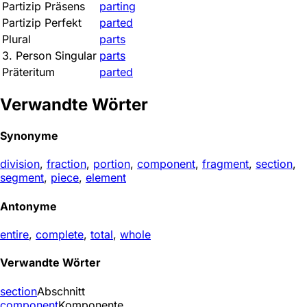
Partizip Präsens
parting
Partizip Perfekt
parted
Plural
parts
3. Person Singular
parts
Präteritum
parted
Verwandte Wörter
Synonyme
division
,
fraction
,
portion
,
component
,
fragment
,
section
,
segment
,
piece
,
element
Antonyme
entire
,
complete
,
total
,
whole
Verwandte Wörter
section
Abschnitt
component
Komponente