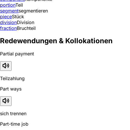
portion
Teil
segment
segmentieren
piece
Stück
division
Division
fraction
Bruchteil
Redewendungen & Kollokationen
Partial payment
Teilzahlung
Part ways
sich trennen
Part-time job