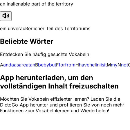
an inalienable part of the territory
ein unveräußerlicher Teil des Territoriums
Beliebte Wörter
Entdecken Sie häufig gesuchte Vokabeln
A
and
a
as
are
at
an
B
be
by
but
F
for
from
H
have
he
I
in
i
is
it
M
my
N
not
App herunterladen, um den
vollständigen Inhalt freizuschalten
Möchten Sie Vokabeln effizienter lernen? Laden Sie die
DictoGo-App herunter und profitieren Sie von noch mehr
Funktionen zum Vokabelnlernen und Wiederholen!