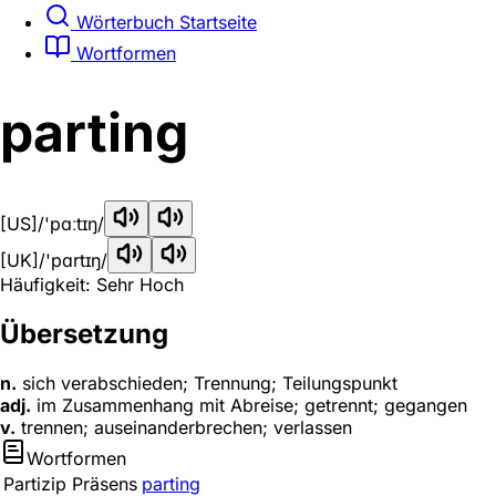
Wörterbuch Startseite
Wortformen
parting
[US]
/'pɑːtɪŋ/
[UK]
/'pɑrtɪŋ/
Häufigkeit: Sehr Hoch
Übersetzung
n.
sich verabschieden; Trennung; Teilungspunkt
adj.
im Zusammenhang mit Abreise; getrennt; gegangen
v.
trennen; auseinanderbrechen; verlassen
Wortformen
Partizip Präsens
parting