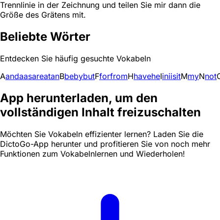
Trennlinie in der Zeichnung und teilen Sie mir dann die
Größe des Grätens mit.
Beliebte Wörter
Entdecken Sie häufig gesuchte Vokabeln
A
and
a
as
are
at
an
B
be
by
but
F
for
from
H
have
he
I
in
i
is
it
M
my
N
not
App herunterladen, um den
vollständigen Inhalt freizuschalten
Möchten Sie Vokabeln effizienter lernen? Laden Sie die
DictoGo-App herunter und profitieren Sie von noch mehr
Funktionen zum Vokabelnlernen und Wiederholen!