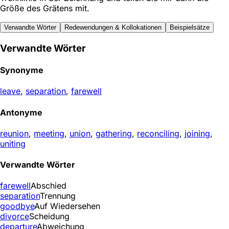
Größe des Grätens mit.
Verwandte Wörter
Redewendungen & Kollokationen
Beispielsätze
Verwandte Wörter
Synonyme
leave
,
separation
,
farewell
Antonyme
reunion
,
meeting
,
union
,
gathering
,
reconciling
,
joining
,
uniting
Verwandte Wörter
farewell
Abschied
separation
Trennung
goodbye
Auf Wiedersehen
divorce
Scheidung
departure
Abweichung