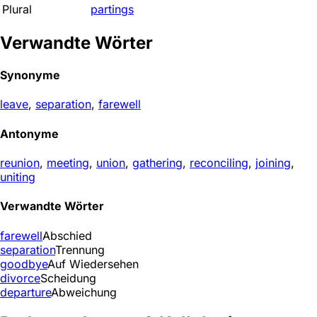
Plural
partings
Verwandte Wörter
Synonyme
leave
,
separation
,
farewell
Antonyme
reunion
,
meeting
,
union
,
gathering
,
reconciling
,
joining
,
uniting
Verwandte Wörter
farewell
Abschied
separation
Trennung
goodbye
Auf Wiedersehen
divorce
Scheidung
departure
Abweichung