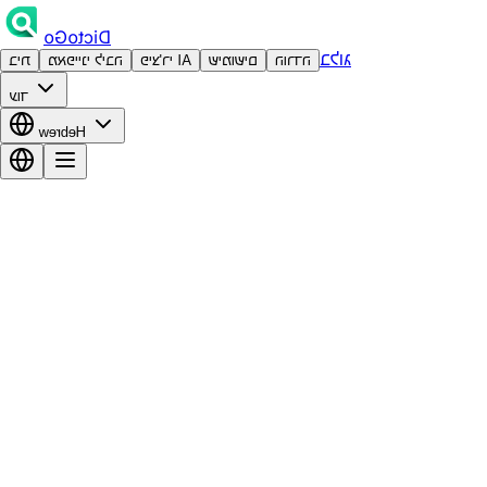
DictoGo
בלוג
הורדה
שימושים
פיצ'רי AI
מאפייני ליבה
בית
עוד
Hebrew