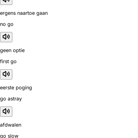
ergens naartoe gaan
no go
geen optie
first go
eerste poging
go astray
afdwalen
go slow