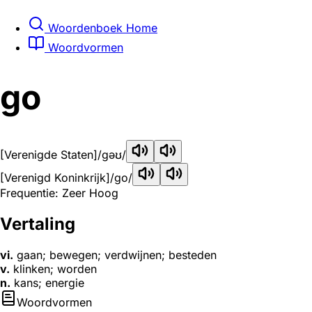
Woordenboek Home
Woordvormen
go
[Verenigde Staten]
/gəʊ/
[Verenigd Koninkrijk]
/ɡo/
Frequentie: Zeer Hoog
Vertaling
vi.
gaan; bewegen; verdwijnen; besteden
v.
klinken; worden
n.
kans; energie
Woordvormen