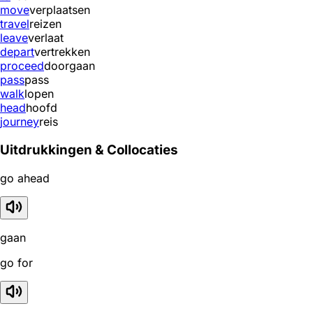
move
verplaatsen
travel
reizen
leave
verlaat
depart
vertrekken
proceed
doorgaan
pass
pass
walk
lopen
head
hoofd
journey
reis
Uitdrukkingen & Collocaties
go ahead
gaan
go for