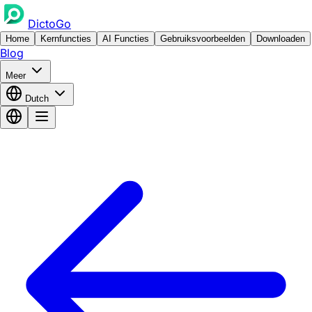
DictoGo
Home
Kernfuncties
AI Functies
Gebruiksvoorbeelden
Downloaden
Blog
Meer
Dutch