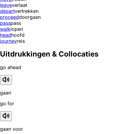
leave
verlaat
depart
vertrekken
proceed
doorgaan
pass
pass
walk
lopen
head
hoofd
journey
reis
Uitdrukkingen & Collocaties
go ahead
gaan
go for
gaan voor