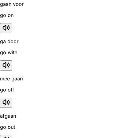
gaan voor
go on
ga door
go with
mee gaan
go off
afgaan
go out