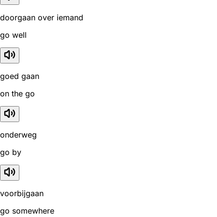
doorgaan over iemand
go well
goed gaan
on the go
onderweg
go by
voorbijgaan
go somewhere