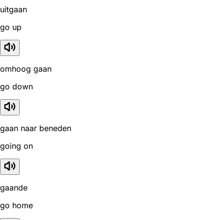
uitgaan
go up
omhoog gaan
go down
gaan naar beneden
going on
gaande
go home