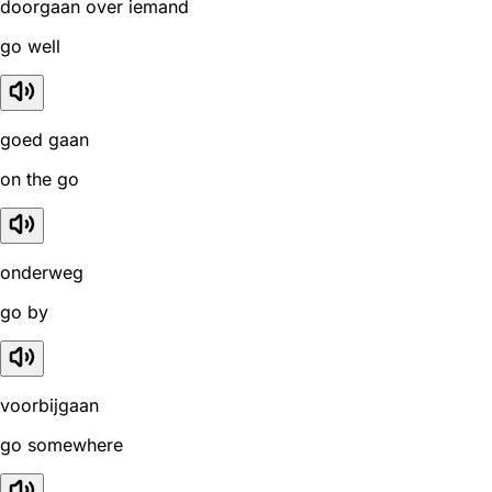
doorgaan over iemand
go well
goed gaan
on the go
onderweg
go by
voorbijgaan
go somewhere