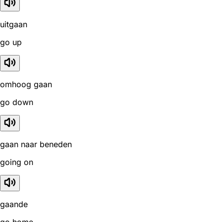
uitgaan
go up
omhoog gaan
go down
gaan naar beneden
going on
gaande
go home