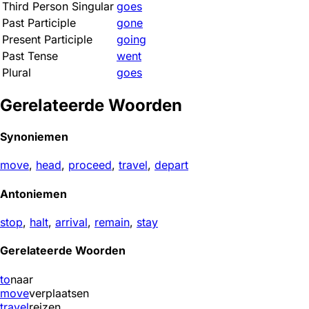
Third Person Singular
goes
Past Participle
gone
Present Participle
going
Past Tense
went
Plural
goes
Gerelateerde Woorden
Synoniemen
move
,
head
,
proceed
,
travel
,
depart
Antoniemen
stop
,
halt
,
arrival
,
remain
,
stay
Gerelateerde Woorden
to
naar
move
verplaatsen
travel
reizen