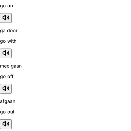
go on
ga door
go with
mee gaan
go off
afgaan
go out