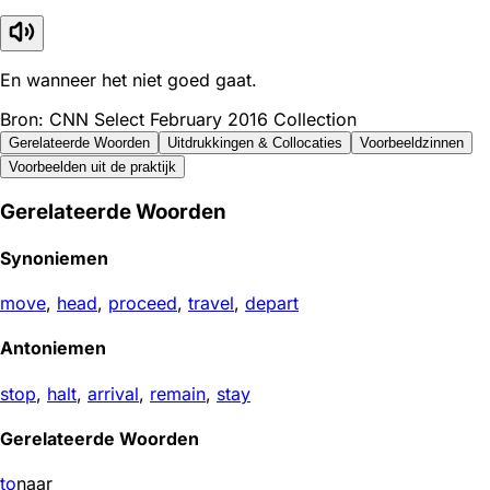
En wanneer het niet goed gaat.
Bron: CNN Select February 2016 Collection
Gerelateerde Woorden
Uitdrukkingen & Collocaties
Voorbeeldzinnen
Voorbeelden uit de praktijk
Gerelateerde Woorden
Synoniemen
move
,
head
,
proceed
,
travel
,
depart
Antoniemen
stop
,
halt
,
arrival
,
remain
,
stay
Gerelateerde Woorden
to
naar