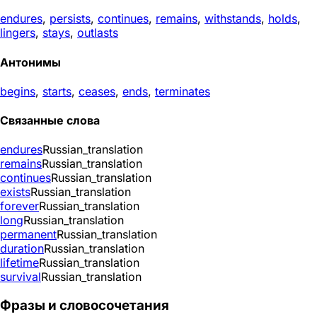
endures
,
persists
,
continues
,
remains
,
withstands
,
holds
,
lingers
,
stays
,
outlasts
Антонимы
begins
,
starts
,
ceases
,
ends
,
terminates
Связанные слова
endures
Russian_translation
remains
Russian_translation
continues
Russian_translation
exists
Russian_translation
forever
Russian_translation
long
Russian_translation
permanent
Russian_translation
duration
Russian_translation
lifetime
Russian_translation
survival
Russian_translation
Фразы и словосочетания