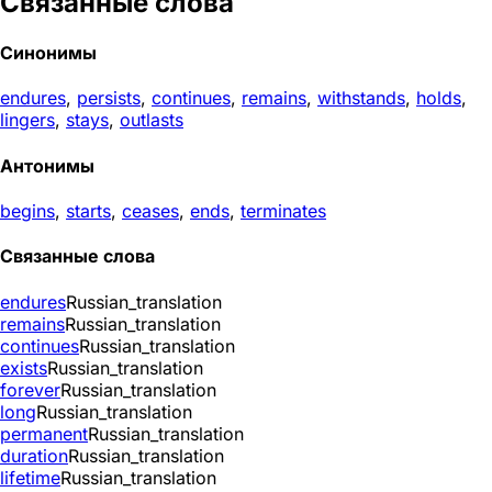
Связанные слова
Синонимы
endures
,
persists
,
continues
,
remains
,
withstands
,
holds
,
lingers
,
stays
,
outlasts
Антонимы
begins
,
starts
,
ceases
,
ends
,
terminates
Связанные слова
endures
Russian_translation
remains
Russian_translation
continues
Russian_translation
exists
Russian_translation
forever
Russian_translation
long
Russian_translation
permanent
Russian_translation
duration
Russian_translation
lifetime
Russian_translation