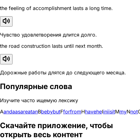
the feeling of accomplishment lasts a long time.
Чувство удовлетворения длится долго.
the road construction lasts until next month.
Дорожные работы длятся до следующего месяца.
Популярные слова
Изучите часто ищемую лексику
A
and
a
as
are
at
an
B
be
by
but
F
for
from
H
have
he
I
in
i
is
it
M
my
N
not
Скачайте приложение, чтобы
открыть весь контент