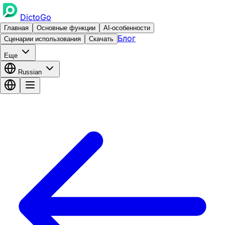
DictoGo
Главная
Основные функции
AI-особенности
Блог
Сценарии использования
Скачать
Еще
Russian