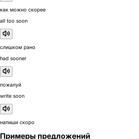
как можно скорее
all too soon
слишком рано
had sooner
пожалуй
write soon
напиши скоро
Примеры предложений