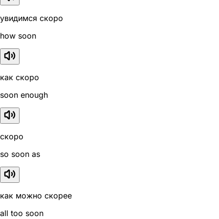
увидимся скоро
how soon
как скоро
soon enough
скоро
so soon as
как можно скорее
all too soon