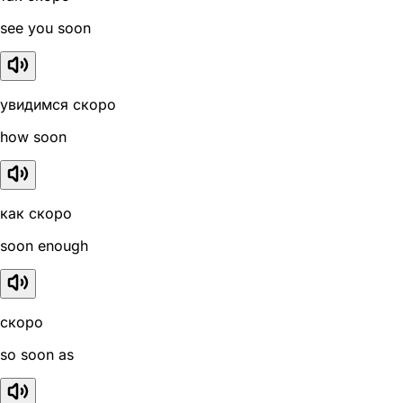
see you soon
увидимся скоро
how soon
как скоро
soon enough
скоро
so soon as