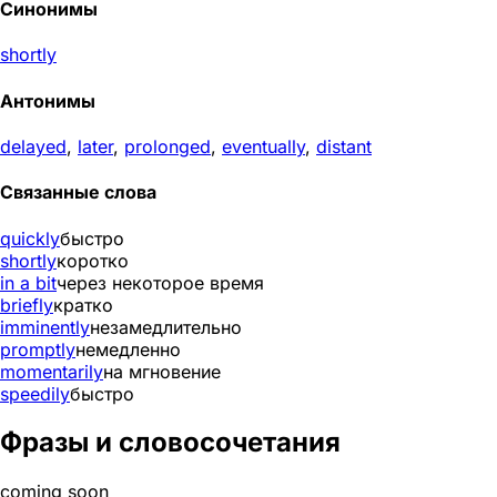
Синонимы
shortly
Антонимы
delayed
,
later
,
prolonged
,
eventually
,
distant
Связанные слова
quickly
быстро
shortly
коротко
in a bit
через некоторое время
briefly
кратко
imminently
незамедлительно
promptly
немедленно
momentarily
на мгновение
speedily
быстро
Фразы и словосочетания
coming soon