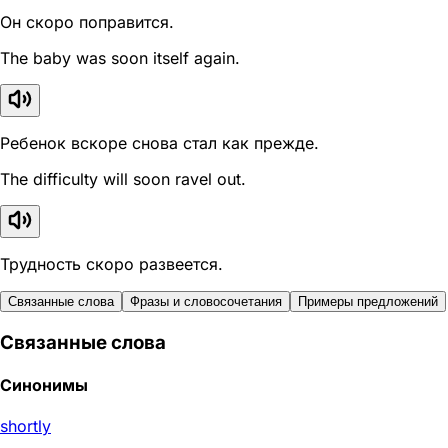
Он скоро поправится.
The baby was soon itself again.
Ребенок вскоре снова стал как прежде.
The difficulty will soon ravel out.
Трудность скоро развеется.
Связанные слова
Фразы и словосочетания
Примеры предложений
Связанные слова
Синонимы
shortly