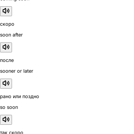
скоро
soon after
после
sooner or later
рано или поздно
so soon
так скоро