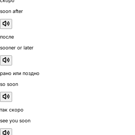
скоро
soon after
после
sooner or later
рано или поздно
so soon
так скоро
see you soon