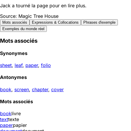
Jack a tourné la page pour en lire plus.
Source: Magic Tree House
Mots associés
Expressions & Collocations
Phrases d'exemple
Exemples du monde réel
Mots associés
Synonymes
sheet
,
leaf
,
paper
,
folio
Antonymes
book
,
screen
,
chapter
,
cover
Mots associés
book
livre
text
texte
paper
papier