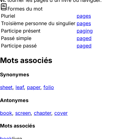
vi.
tourner les pages d'un livre ou naviguer.
Formes du mot
Pluriel
pages
Troisième personne du singulier
pages
Participe présent
paging
Passé simple
paged
Participe passé
paged
Mots associés
Synonymes
sheet
,
leaf
,
paper
,
folio
Antonymes
book
,
screen
,
chapter
,
cover
Mots associés
book
livre