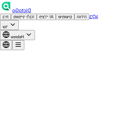
DictoGo
בלוג
הורדה
שימושים
פיצ'רי AI
מאפייני ליבה
בית
עוד
Hebrew