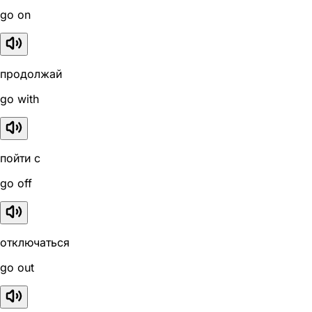
go on
продолжай
go with
пойти с
go off
отключаться
go out