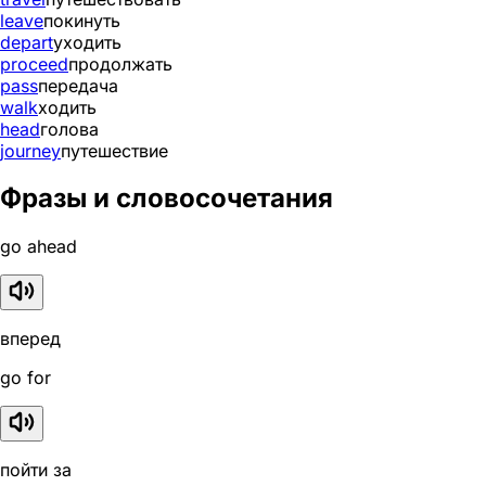
leave
покинуть
depart
уходить
proceed
продолжать
pass
передача
walk
ходить
head
голова
journey
путешествие
Фразы и словосочетания
go ahead
вперед
go for
пойти за