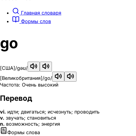
Главная словаря
Формы слов
go
[США]
/gəʊ/
[Великобритания]
/ɡo/
Частота: Очень высокий
Перевод
vi.
идти; двигаться; исчезнуть; проводить
v.
звучать; становиться
n.
возможность; энергия
Формы слова