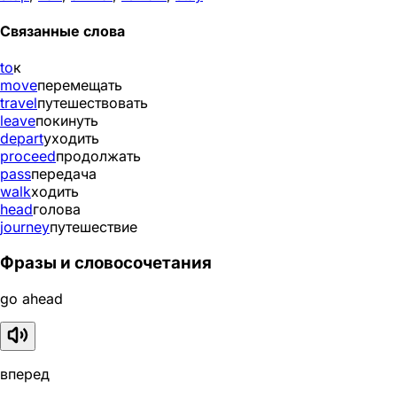
Связанные слова
to
к
move
перемещать
travel
путешествовать
leave
покинуть
depart
уходить
proceed
продолжать
pass
передача
walk
ходить
head
голова
journey
путешествие
Фразы и словосочетания
go ahead
вперед