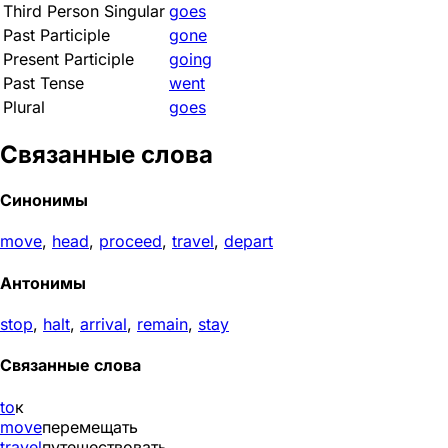
Third Person Singular
goes
Past Participle
gone
Present Participle
going
Past Tense
went
Plural
goes
Связанные слова
Синонимы
move
,
head
,
proceed
,
travel
,
depart
Антонимы
stop
,
halt
,
arrival
,
remain
,
stay
Связанные слова
to
к
move
перемещать
travel
путешествовать