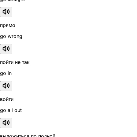
прямо
go wrong
пойти не так
go in
войти
go all out
выложиться по полной