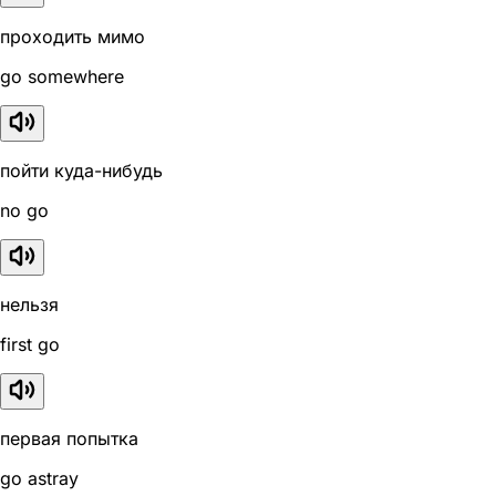
проходить мимо
go somewhere
пойти куда-нибудь
no go
нельзя
first go
первая попытка
go astray