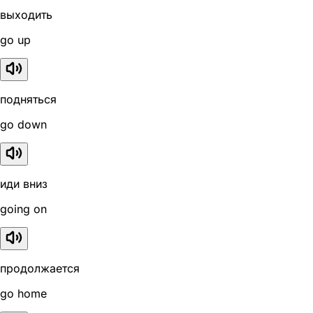
выходить
go up
подняться
go down
иди вниз
going on
продолжается
go home