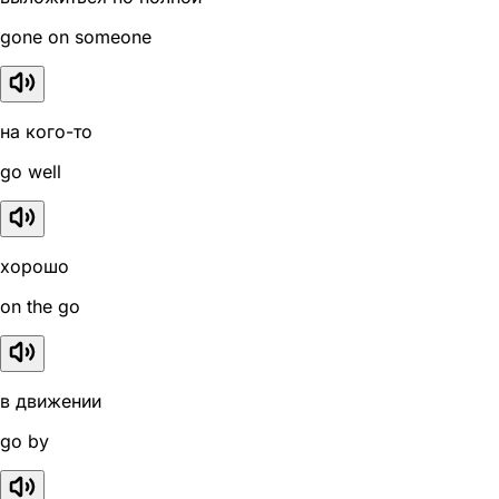
gone on someone
на кого-то
go well
хорошо
on the go
в движении
go by