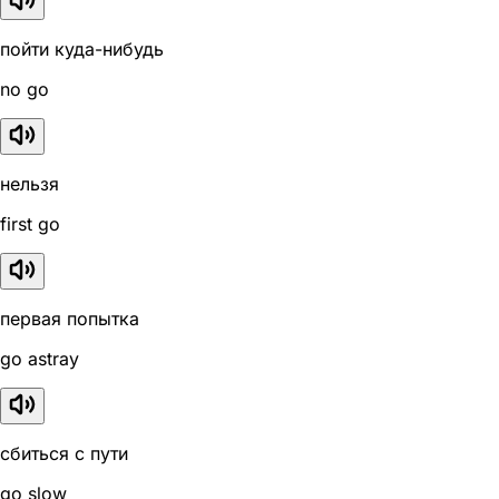
пойти куда-нибудь
no go
нельзя
first go
первая попытка
go astray
сбиться с пути
go slow