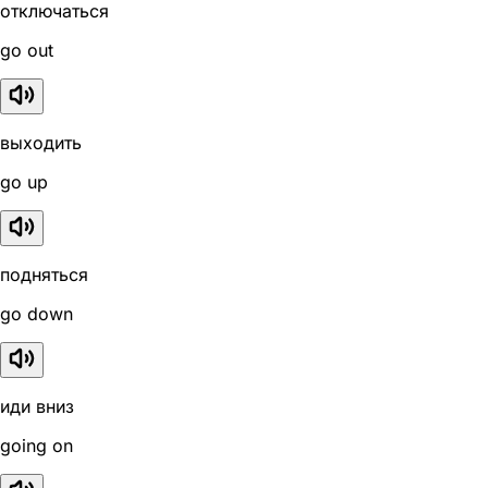
отключаться
go out
выходить
go up
подняться
go down
иди вниз
going on