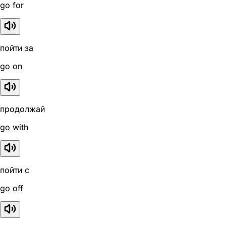
go for
пойти за
go on
продолжай
go with
пойти с
go off