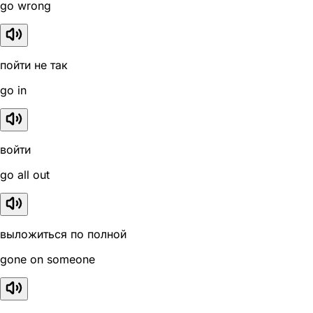
go wrong
пойти не так
go in
войти
go all out
выложиться по полной
gone on someone