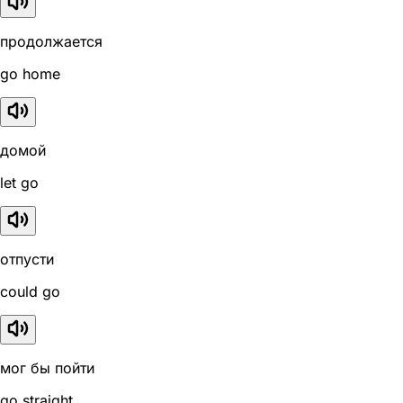
продолжается
go home
домой
let go
отпусти
could go
мог бы пойти
go straight