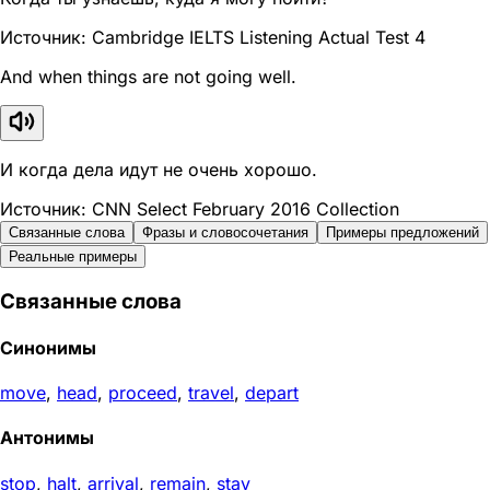
Источник: Cambridge IELTS Listening Actual Test 4
And when things are not going well.
И когда дела идут не очень хорошо.
Источник: CNN Select February 2016 Collection
Связанные слова
Фразы и словосочетания
Примеры предложений
Реальные примеры
Связанные слова
Синонимы
move
,
head
,
proceed
,
travel
,
depart
Антонимы
stop
,
halt
,
arrival
,
remain
,
stay