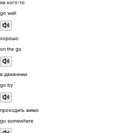
на кого-то
go well
хорошо
on the go
в движении
go by
проходить мимо
go somewhere