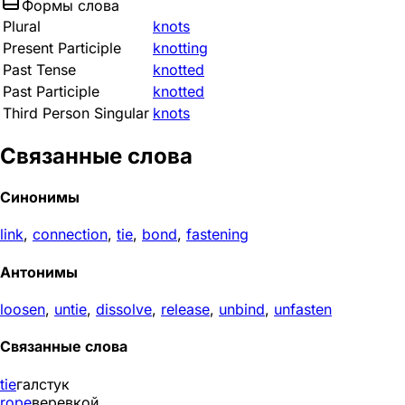
Формы слова
Plural
knots
Present Participle
knotting
Past Tense
knotted
Past Participle
knotted
Third Person Singular
knots
Связанные слова
Синонимы
link
,
connection
,
tie
,
bond
,
fastening
Антонимы
loosen
,
untie
,
dissolve
,
release
,
unbind
,
unfasten
Связанные слова
tie
галстук
rope
веревкой