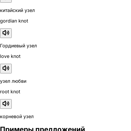
китайский узел
gordian knot
Гордиевый узел
love knot
узел любви
root knot
корневой узел
Примеры предложений