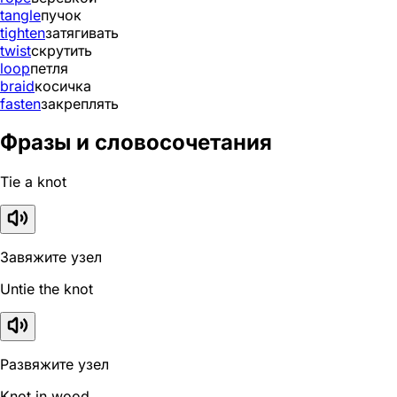
tangle
пучок
tighten
затягивать
twist
скрутить
loop
петля
braid
косичка
fasten
закреплять
Фразы и словосочетания
Tie a knot
Завяжите узел
Untie the knot
Развяжите узел
Knot in wood