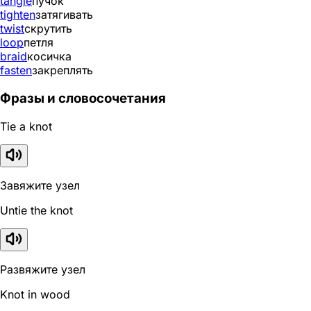
tangle
пучок
tighten
затягивать
twist
скрутить
loop
петля
braid
косичка
fasten
закреплять
Фразы и словосочетания
Tie a knot
Завяжите узел
Untie the knot
Развяжите узел
Knot in wood