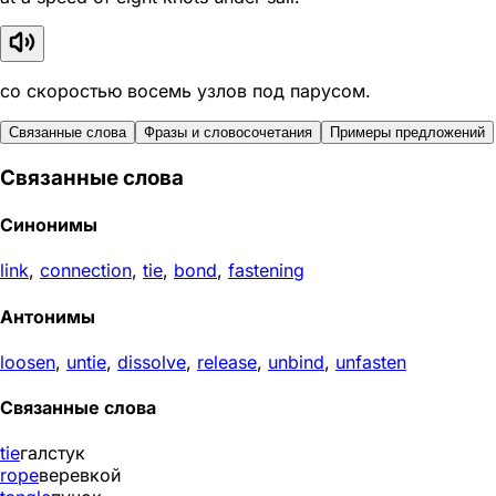
со скоростью восемь узлов под парусом.
Связанные слова
Фразы и словосочетания
Примеры предложений
Связанные слова
Синонимы
link
,
connection
,
tie
,
bond
,
fastening
Антонимы
loosen
,
untie
,
dissolve
,
release
,
unbind
,
unfasten
Связанные слова
tie
галстук
rope
веревкой