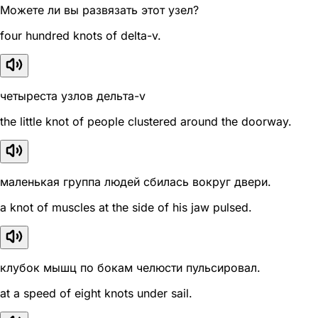
Можете ли вы развязать этот узел?
four hundred knots of delta-v.
четыреста узлов дельта-v
the little knot of people clustered around the doorway.
маленькая группа людей сбилась вокруг двери.
a knot of muscles at the side of his jaw pulsed.
клубок мышц по бокам челюсти пульсировал.
at a speed of eight knots under sail.