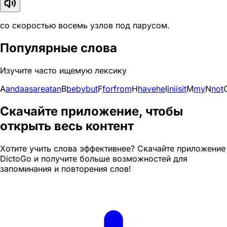
со скоростью восемь узлов под парусом.
Популярные слова
Изучите часто ищемую лексику
A
and
a
as
are
at
an
B
be
by
but
F
for
from
H
have
he
I
in
i
is
it
M
my
N
not
Скачайте приложение, чтобы
открыть весь контент
Хотите учить слова эффективнее? Скачайте приложение
DictoGo и получите больше возможностей для
запоминания и повторения слов!