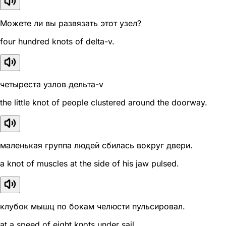
Можете ли вы развязать этот узел?
four hundred knots of delta-v.
четыреста узлов дельта-v
the little knot of people clustered around the doorway.
маленькая группа людей сбилась вокруг двери.
a knot of muscles at the side of his jaw pulsed.
клубок мышц по бокам челюсти пульсировал.
at a speed of eight knots under sail.