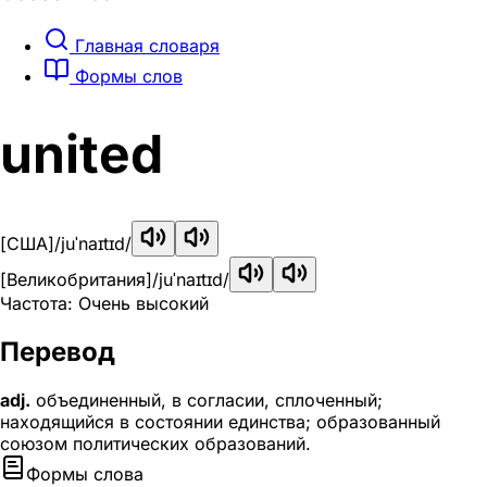
Главная словаря
Формы слов
united
[США]
/juˈnaɪtɪd/
[Великобритания]
/juˈnaɪtɪd/
Частота: Очень высокий
Перевод
adj.
объединенный, в согласии, сплоченный;
находящийся в состоянии единства; образованный
союзом политических образований.
Формы слова