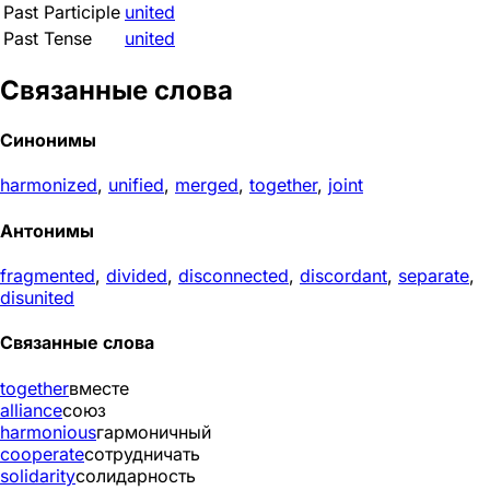
Past Participle
united
Past Tense
united
Связанные слова
Синонимы
harmonized
,
unified
,
merged
,
together
,
joint
Антонимы
fragmented
,
divided
,
disconnected
,
discordant
,
separate
,
disunited
Связанные слова
together
вместе
alliance
союз
harmonious
гармоничный
cooperate
сотрудничать
solidarity
солидарность