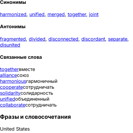
Синонимы
harmonized
,
unified
,
merged
,
together
,
joint
Антонимы
fragmented
,
divided
,
disconnected
,
discordant
,
separate
,
disunited
Связанные слова
together
вместе
alliance
союз
harmonious
гармоничный
cooperate
сотрудничать
solidarity
солидарность
unified
объединенный
collaborate
сотрудничать
Фразы и словосочетания
United States