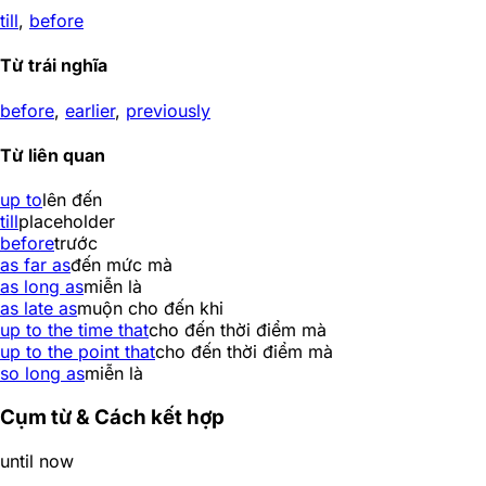
till
,
before
Từ trái nghĩa
before
,
earlier
,
previously
Từ liên quan
up to
lên đến
till
placeholder
before
trước
as far as
đến mức mà
as long as
miễn là
as late as
muộn cho đến khi
up to the time that
cho đến thời điểm mà
up to the point that
cho đến thời điểm mà
so long as
miễn là
Cụm từ & Cách kết hợp
until now