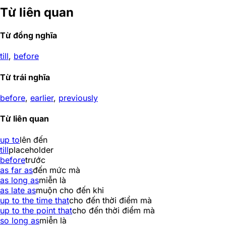
Từ liên quan
Từ đồng nghĩa
till
,
before
Từ trái nghĩa
before
,
earlier
,
previously
Từ liên quan
up to
lên đến
till
placeholder
before
trước
as far as
đến mức mà
as long as
miễn là
as late as
muộn cho đến khi
up to the time that
cho đến thời điểm mà
up to the point that
cho đến thời điểm mà
so long as
miễn là