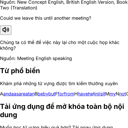
Nguồn: New Concept English, British English Version, Book
Two (Translation)
Could we leave this until another meeting?
Chúng ta có thể để việc này lại cho một cuộc họp khác
không?
Nguồn: Meeting English speaking
Từ phổ biến
Khám phá những từ vựng được tìm kiếm thường xuyên
A
and
a
as
are
at
an
B
be
by
but
F
for
from
H
have
he
I
in
i
is
it
M
my
N
not
Tải ứng dụng để mở khóa toàn bộ nội
dung
Muốn học từ vựng hiệu quả hơn? Tải ngay ứng dụng