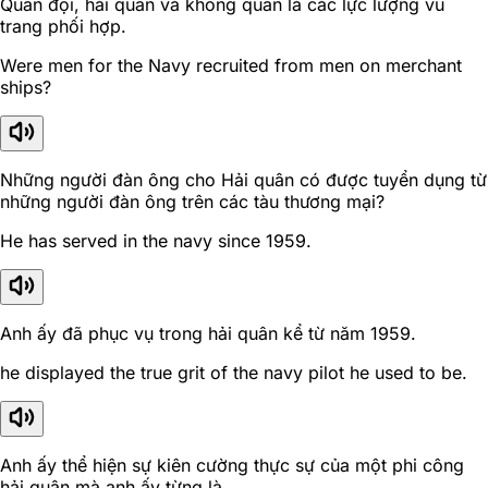
Quân đội, hải quân và không quân là các lực lượng vũ
trang phối hợp.
Were men for the Navy recruited from men on merchant
ships?
Những người đàn ông cho Hải quân có được tuyển dụng từ
những người đàn ông trên các tàu thương mại?
He has served in the navy since 1959.
Anh ấy đã phục vụ trong hải quân kể từ năm 1959.
he displayed the true grit of the navy pilot he used to be.
Anh ấy thể hiện sự kiên cường thực sự của một phi công
hải quân mà anh ấy từng là.