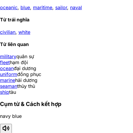
oceanic
,
blue
,
maritime
,
sailor
,
naval
Từ trái nghĩa
civilian
,
white
Từ liên quan
military
quân sự
fleet
hạm đội
ocean
đại dương
uniform
đồng phục
marine
hải dương
seaman
thủy thủ
ship
tàu
Cụm từ & Cách kết hợp
navy blue