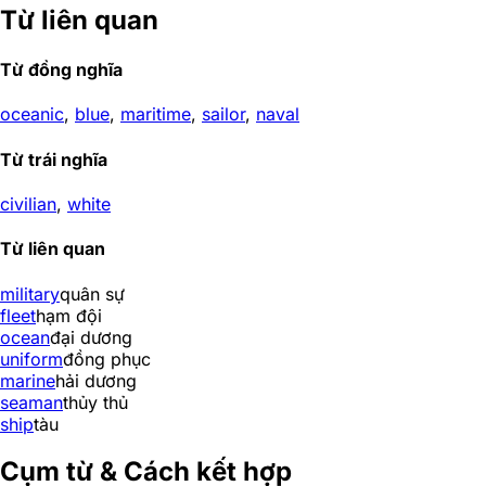
Từ liên quan
Từ đồng nghĩa
oceanic
,
blue
,
maritime
,
sailor
,
naval
Từ trái nghĩa
civilian
,
white
Từ liên quan
military
quân sự
fleet
hạm đội
ocean
đại dương
uniform
đồng phục
marine
hải dương
seaman
thủy thủ
ship
tàu
Cụm từ & Cách kết hợp