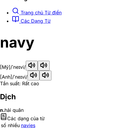
Trang chủ Từ điển
Các Dạng Từ
navy
[Mỹ]
/ˈneɪvi/
[Anh]
/ˈneɪvi/
Tần suất: Rất cao
Dịch
n.
hải quân
Các dạng của từ
số nhiều
navies