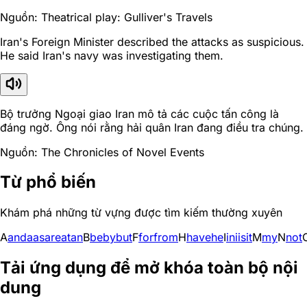
Nguồn: Theatrical play: Gulliver's Travels
Iran's Foreign Minister described the attacks as suspicious.
He said Iran's navy was investigating them.
Bộ trưởng Ngoại giao Iran mô tả các cuộc tấn công là
đáng ngờ. Ông nói rằng hải quân Iran đang điều tra chúng.
Nguồn: The Chronicles of Novel Events
Từ phổ biến
Khám phá những từ vựng được tìm kiếm thường xuyên
A
and
a
as
are
at
an
B
be
by
but
F
for
from
H
have
he
I
in
i
is
it
M
my
N
not
Tải ứng dụng để mở khóa toàn bộ nội
dung