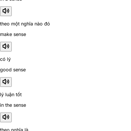
theo một nghĩa nào đó
make sense
có lý
good sense
lý luận tốt
in the sense
theo nghĩa là