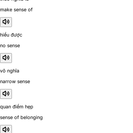
make sense of
hiểu được
no sense
vô nghĩa
narrow sense
quan điểm hẹp
sense of belonging