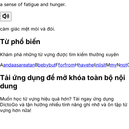
a sense of fatigue and hunger.
cảm giác mệt mỏi và đói.
Từ phổ biến
Khám phá những từ vựng được tìm kiếm thường xuyên
A
and
a
as
are
at
an
B
be
by
but
F
for
from
H
have
he
I
in
i
is
it
M
my
N
not
Tải ứng dụng để mở khóa toàn bộ nội
dung
Muốn học từ vựng hiệu quả hơn? Tải ngay ứng dụng
DictoGo và tận hưởng nhiều tính năng ghi nhớ và ôn tập từ
vựng hơn nữa!