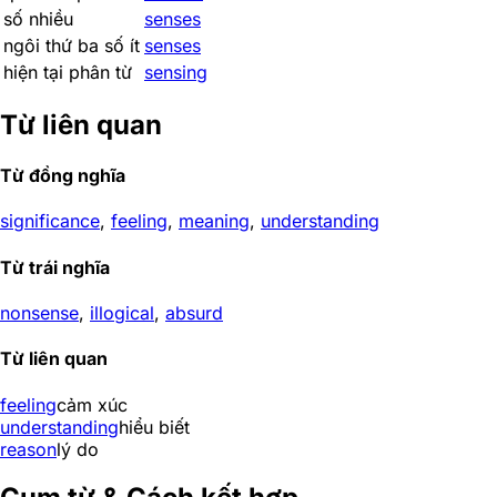
số nhiều
senses
ngôi thứ ba số ít
senses
hiện tại phân từ
sensing
Từ liên quan
Từ đồng nghĩa
significance
,
feeling
,
meaning
,
understanding
Từ trái nghĩa
nonsense
,
illogical
,
absurd
Từ liên quan
feeling
cảm xúc
understanding
hiểu biết
reason
lý do