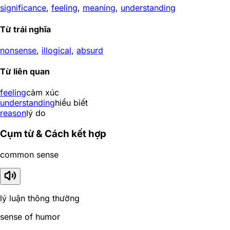
significance
,
feeling
,
meaning
,
understanding
Từ trái nghĩa
nonsense
,
illogical
,
absurd
Từ liên quan
feeling
cảm xúc
understanding
hiểu biết
reason
lý do
Cụm từ & Cách kết hợp
common sense
lý luận thông thường
sense of humor