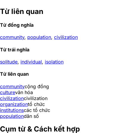
Từ liên quan
Từ đồng nghĩa
community
,
population
,
civilization
Từ trái nghĩa
solitude
,
individual
,
isolation
Từ liên quan
community
cộng đồng
culture
văn hóa
civilization
civilization
organization
tổ chức
institutions
các tổ chức
population
dân số
Cụm từ & Cách kết hợp