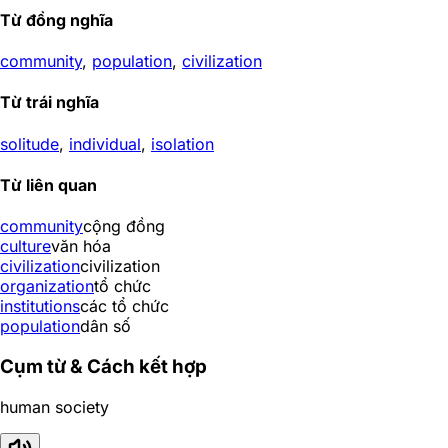
Từ đồng nghĩa
community
,
population
,
civilization
Từ trái nghĩa
solitude
,
individual
,
isolation
Từ liên quan
community
cộng đồng
culture
văn hóa
civilization
civilization
organization
tổ chức
institutions
các tổ chức
population
dân số
Cụm từ & Cách kết hợp
human society