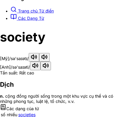
Trang chủ Từ điển
Các Dạng Từ
society
[Mỹ]
/sə'saɪətɪ/
[Anh]
/sə'saɪəti/
Tần suất: Rất cao
Dịch
n.
cộng đồng người sống trong một khu vực cụ thể và có
những phong tục, luật lệ, tổ chức, v.v.
Các dạng của từ
số nhiều
societies