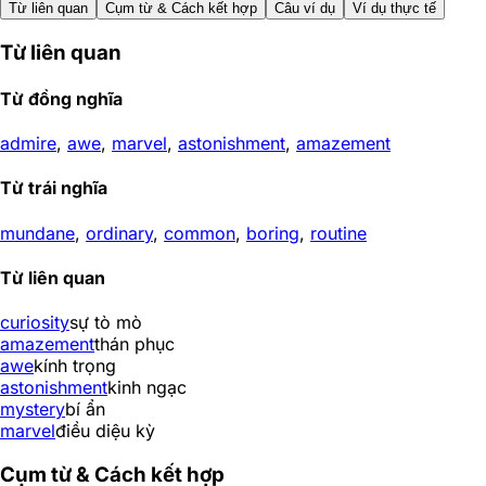
Từ liên quan
Cụm từ & Cách kết hợp
Câu ví dụ
Ví dụ thực tế
Từ liên quan
Từ đồng nghĩa
admire
,
awe
,
marvel
,
astonishment
,
amazement
Từ trái nghĩa
mundane
,
ordinary
,
common
,
boring
,
routine
Từ liên quan
curiosity
sự tò mò
amazement
thán phục
awe
kính trọng
astonishment
kinh ngạc
mystery
bí ẩn
marvel
điều diệu kỳ
Cụm từ & Cách kết hợp