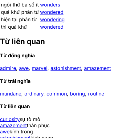
ngôi thứ ba số ít
wonders
quá khứ phân từ
wondered
hiện tại phân từ
wondering
thì quá khứ
wondered
Từ liên quan
Từ đồng nghĩa
admire
,
awe
,
marvel
,
astonishment
,
amazement
Từ trái nghĩa
mundane
,
ordinary
,
common
,
boring
,
routine
Từ liên quan
curiosity
sự tò mò
amazement
thán phục
awe
kính trọng
astonishment
kinh ngạc