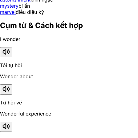
mystery
bí ẩn
marvel
điều diệu kỳ
Cụm từ & Cách kết hợp
I wonder
Tôi tự hỏi
Wonder about
Tự hỏi về
Wonderful experience