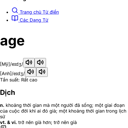
Trang chủ Từ điển
Các Dạng Từ
age
[Mỹ]
/eɪdʒ/
[Anh]
/eɪdʒ/
Tần suất: Rất cao
Dịch
n.
khoảng thời gian mà một người đã sống; một giai đoạn
của cuộc đời khi ai đó già; một khoảng thời gian trong lịch
sử
vt. & vi.
trở nên già hơn; trở nên già