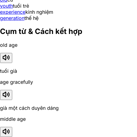
youth
tuổi trẻ
experience
kinh nghiệm
generation
thế hệ
Cụm từ & Cách kết hợp
old age
tuổi già
age gracefully
già một cách duyên dáng
middle age