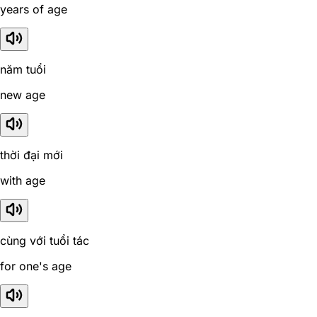
years of age
năm tuổi
new age
thời đại mới
with age
cùng với tuổi tác
for one's age