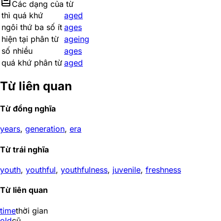
Các dạng của từ
thì quá khứ
aged
ngôi thứ ba số ít
ages
hiện tại phân từ
ageing
số nhiều
ages
quá khứ phân từ
aged
Từ liên quan
Từ đồng nghĩa
years
,
generation
,
era
Từ trái nghĩa
youth
,
youthful
,
youthfulness
,
juvenile
,
freshness
Từ liên quan
time
thời gian
old
cũ