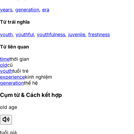
years
,
generation
,
era
Từ trái nghĩa
youth
,
youthful
,
youthfulness
,
juvenile
,
freshness
Từ liên quan
time
thời gian
old
cũ
youth
tuổi trẻ
experience
kinh nghiệm
generation
thế hệ
Cụm từ & Cách kết hợp
old age
tuổi già