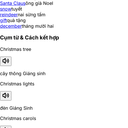
Santa Claus
ông già Noel
snow
tuyết
reindeer
nai sừng tấm
gift
quà tặng
december
tháng mười hai
Cụm từ & Cách kết hợp
Christmas tree
cây thông Giáng sinh
Christmas lights
đèn Giáng Sinh
Christmas carols