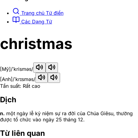
Trang chủ Từ điển
Các Dạng Từ
christmas
[Mỹ]
/ˈkrisməs/
[Anh]
/ˈkrɪsməs/
Tần suất: Rất cao
Dịch
n.
một ngày lễ kỷ niệm sự ra đời của Chúa Giêsu, thường
được tổ chức vào ngày 25 tháng 12.
Từ liên quan