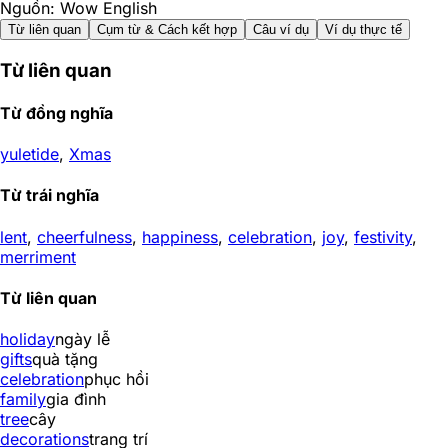
Nguồn: Wow English
Từ liên quan
Cụm từ & Cách kết hợp
Câu ví dụ
Ví dụ thực tế
Từ liên quan
Từ đồng nghĩa
yuletide
,
Xmas
Từ trái nghĩa
lent
,
cheerfulness
,
happiness
,
celebration
,
joy
,
festivity
,
merriment
Từ liên quan
holiday
ngày lễ
gifts
quà tặng
celebration
phục hồi
family
gia đình
tree
cây
decorations
trang trí