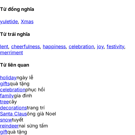
Từ đồng nghĩa
yuletide
,
Xmas
Từ trái nghĩa
lent
,
cheerfulness
,
happiness
,
celebration
,
joy
,
festivity
,
merriment
Từ liên quan
holiday
ngày lễ
gifts
quà tặng
celebration
phục hồi
family
gia đình
tree
cây
decorations
trang trí
Santa Claus
ông già Noel
snow
tuyết
reindeer
nai sừng tấm
gift
quà tặng