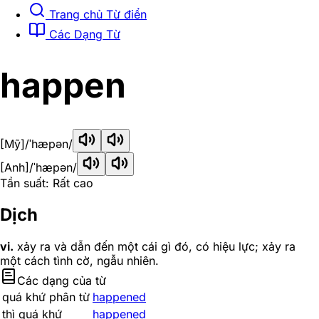
Trang chủ Từ điển
Các Dạng Từ
happen
[Mỹ]
/ˈhæpən/
[Anh]
/ˈhæpən/
Tần suất: Rất cao
Dịch
vi.
xảy ra và dẫn đến một cái gì đó, có hiệu lực; xảy ra
một cách tình cờ, ngẫu nhiên.
Các dạng của từ
quá khứ phân từ
happened
thì quá khứ
happened