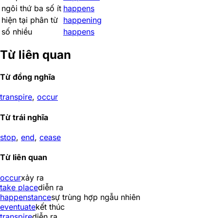
ngôi thứ ba số ít
happens
hiện tại phân từ
happening
số nhiều
happens
Từ liên quan
Từ đồng nghĩa
transpire
,
occur
Từ trái nghĩa
stop
,
end
,
cease
Từ liên quan
occur
xảy ra
take place
diễn ra
happenstance
sự trùng hợp ngẫu nhiên
eventuate
kết thúc
transpire
diễn ra