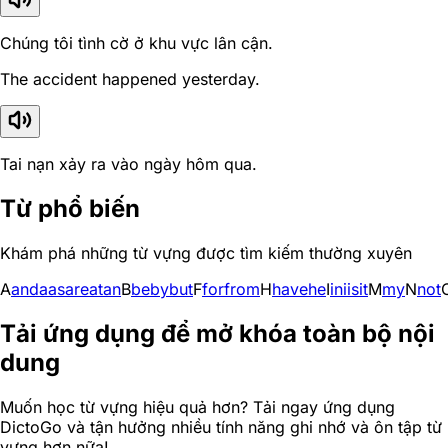
Chúng tôi tình cờ ở khu vực lân cận.
The accident happened yesterday.
Tai nạn xảy ra vào ngày hôm qua.
Từ phổ biến
Khám phá những từ vựng được tìm kiếm thường xuyên
A
and
a
as
are
at
an
B
be
by
but
F
for
from
H
have
he
I
in
i
is
it
M
my
N
not
Tải ứng dụng để mở khóa toàn bộ nội
dung
Muốn học từ vựng hiệu quả hơn? Tải ngay ứng dụng
DictoGo và tận hưởng nhiều tính năng ghi nhớ và ôn tập từ
vựng hơn nữa!