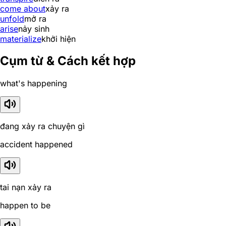
come about
xảy ra
unfold
mở ra
arise
nảy sinh
materialize
khởi hiện
Cụm từ & Cách kết hợp
what's happening
đang xảy ra chuyện gì
accident happened
tai nạn xảy ra
happen to be