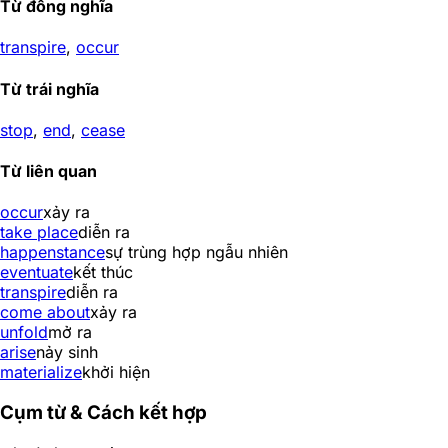
Từ đồng nghĩa
transpire
,
occur
Từ trái nghĩa
stop
,
end
,
cease
Từ liên quan
occur
xảy ra
take place
diễn ra
happenstance
sự trùng hợp ngẫu nhiên
eventuate
kết thúc
transpire
diễn ra
come about
xảy ra
unfold
mở ra
arise
nảy sinh
materialize
khởi hiện
Cụm từ & Cách kết hợp