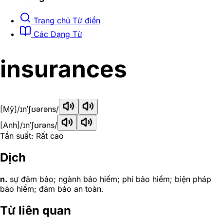
Trang chủ Từ điển
Các Dạng Từ
insurances
[Mỹ]
/ɪnˈʃʊərəns/
[Anh]
/ɪnˈʃʊrəns/
Tần suất: Rất cao
Dịch
n.
sự đảm bảo; ngành bảo hiểm; phí bảo hiểm; biện pháp
bảo hiểm; đảm bảo an toàn.
Từ liên quan