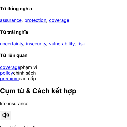
Từ đồng nghĩa
assurance
,
protection
,
coverage
Từ trái nghĩa
uncertainty
,
insecurity
,
vulnerability
,
risk
Từ liên quan
coverage
phạm vi
policy
chính sách
premium
cao cấp
Cụm từ & Cách kết hợp
life insurance