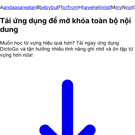
A
and
a
as
are
at
an
B
be
by
but
F
for
from
H
have
he
I
in
i
is
it
M
my
N
not
Tải ứng dụng để mở khóa toàn bộ nội
dung
Muốn học từ vựng hiệu quả hơn? Tải ngay ứng dụng
DictoGo và tận hưởng nhiều tính năng ghi nhớ và ôn tập từ
vựng hơn nữa!