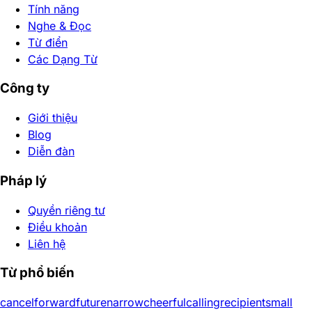
Tính năng
Nghe & Đọc
Từ điển
Các Dạng Từ
Công ty
Giới thiệu
Blog
Diễn đàn
Pháp lý
Quyền riêng tư
Điều khoản
Liên hệ
Từ phổ biến
cancel
forward
future
narrow
cheerful
calling
recipient
small