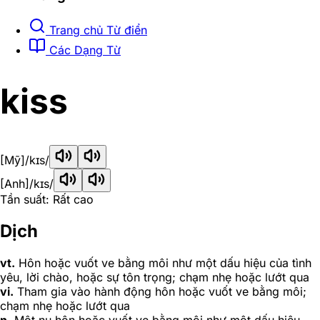
Trang chủ Từ điển
Các Dạng Từ
kiss
[Mỹ]
/kɪs/
[Anh]
/kɪs/
Tần suất: Rất cao
Dịch
vt.
Hôn hoặc vuốt ve bằng môi như một dấu hiệu của tình
yêu, lời chào, hoặc sự tôn trọng; chạm nhẹ hoặc lướt qua
vi.
Tham gia vào hành động hôn hoặc vuốt ve bằng môi;
chạm nhẹ hoặc lướt qua