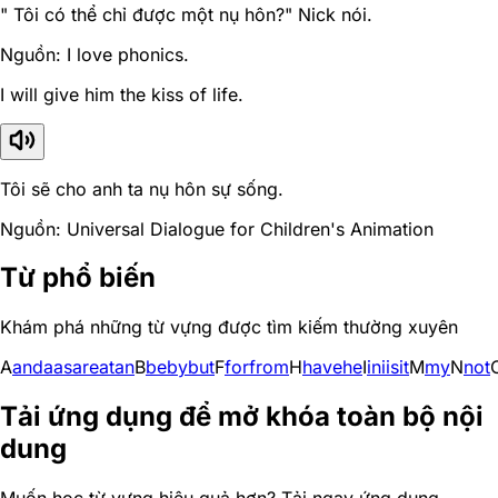
" Tôi có thể chỉ được một nụ hôn?" Nick nói.
Nguồn: I love phonics.
I will give him the kiss of life.
Tôi sẽ cho anh ta nụ hôn sự sống.
Nguồn: Universal Dialogue for Children's Animation
Từ phổ biến
Khám phá những từ vựng được tìm kiếm thường xuyên
A
and
a
as
are
at
an
B
be
by
but
F
for
from
H
have
he
I
in
i
is
it
M
my
N
not
Tải ứng dụng để mở khóa toàn bộ nội
dung