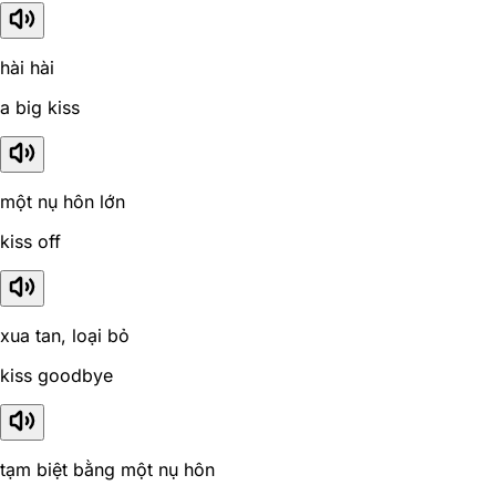
hài hài
a big kiss
một nụ hôn lớn
kiss off
xua tan, loại bỏ
kiss goodbye
tạm biệt bằng một nụ hôn