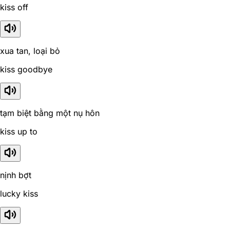
kiss off
xua tan, loại bỏ
kiss goodbye
tạm biệt bằng một nụ hôn
kiss up to
nịnh bợt
lucky kiss