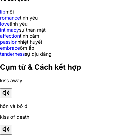
lip
môi
romance
tình yêu
love
tình yêu
intimacy
sự thân mật
affection
tình cảm
passion
nhiệt huyết
embrace
ôm ấp
tenderness
sự dịu dàng
Cụm từ & Cách kết hợp
kiss away
hôn và bỏ đi
kiss of death