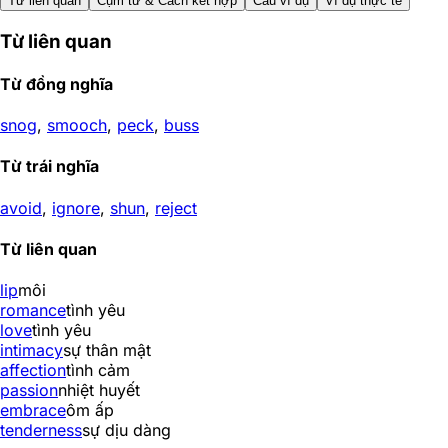
Từ liên quan
Cụm từ & Cách kết hợp
Câu ví dụ
Ví dụ thực tế
Từ liên quan
Từ đồng nghĩa
snog
,
smooch
,
peck
,
buss
Từ trái nghĩa
avoid
,
ignore
,
shun
,
reject
Từ liên quan
lip
môi
romance
tình yêu
love
tình yêu
intimacy
sự thân mật
affection
tình cảm
passion
nhiệt huyết
embrace
ôm ấp
tenderness
sự dịu dàng