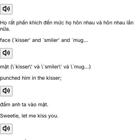
Họ rất phấn khích đến mức họ hôn nhau và hôn nhau lần
nữa.
face (`kisser' and `smiler' and `mug...
mặt (\`kisser\' và \`smiler\' và \`mug...)
punched him in the kisser;
đấm anh ta vào mặt.
Sweetie, let me kiss you.