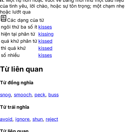
n.
Một nụ hôn hoặc vuốt ve bằng môi như một dấu hiệu
của tình yêu, lời chào, hoặc sự tôn trọng; một chạm nhẹ
hoặc lướt qua
Các dạng của từ
ngôi thứ ba số ít
kisses
hiện tại phân từ
kissing
quá khứ phân từ
kissed
thì quá khứ
kissed
số nhiều
kisses
Từ liên quan
Từ đồng nghĩa
snog
,
smooch
,
peck
,
buss
Từ trái nghĩa
avoid
,
ignore
,
shun
,
reject
Từ liên quan