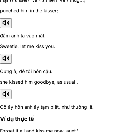
mặt (\`kisser\' và \`smiler\' và \`mug...)
punched him in the kisser;
đấm anh ta vào mặt.
Sweetie, let me kiss you.
Cưng à, để tôi hôn cậu.
she kissed him goodbye, as usual .
Cô ấy hôn anh ấy tạm biệt, như thường lệ.
Ví dụ thực tế
Forget it all and kiss me now, aunt.'