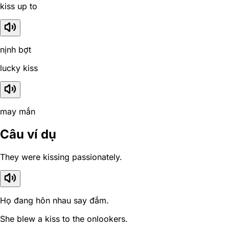
kiss up to
nịnh bợt
lucky kiss
may mắn
Câu ví dụ
They were kissing passionately.
Họ đang hôn nhau say đắm.
She blew a kiss to the onlookers.