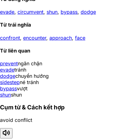
evade
,
circumvent
,
shun
,
bypass
,
dodge
Từ trái nghĩa
confront
,
encounter
,
approach
,
face
Từ liên quan
prevent
ngăn chặn
evade
tránh
dodge
chuyển hướng
sidestep
né tránh
bypass
vượt
shun
shun
Cụm từ & Cách kết hợp
avoid conflict