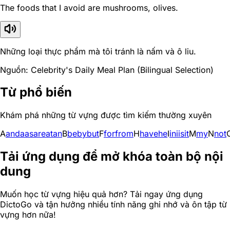
The foods that I avoid are mushrooms, olives.
Những loại thực phẩm mà tôi tránh là nấm và ô liu.
Nguồn: Celebrity's Daily Meal Plan (Bilingual Selection)
Từ phổ biến
Khám phá những từ vựng được tìm kiếm thường xuyên
A
and
a
as
are
at
an
B
be
by
but
F
for
from
H
have
he
I
in
i
is
it
M
my
N
not
Tải ứng dụng để mở khóa toàn bộ nội
dung
Muốn học từ vựng hiệu quả hơn? Tải ngay ứng dụng
DictoGo và tận hưởng nhiều tính năng ghi nhớ và ôn tập từ
vựng hơn nữa!