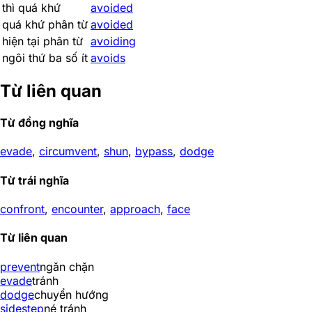
thì quá khứ
avoided
quá khứ phân từ
avoided
hiện tại phân từ
avoiding
ngôi thứ ba số ít
avoids
Từ liên quan
Từ đồng nghĩa
evade
,
circumvent
,
shun
,
bypass
,
dodge
Từ trái nghĩa
confront
,
encounter
,
approach
,
face
Từ liên quan
prevent
ngăn chặn
evade
tránh
dodge
chuyển hướng
sidestep
né tránh