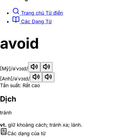
Trang chủ Từ điển
Các Dạng Từ
avoid
[Mỹ]
/əˈvɔɪd/
[Anh]
/əˈvɔɪd/
Tần suất: Rất cao
Dịch
tránh
vt.
giữ khoảng cách; tránh xa; lánh.
Các dạng của từ