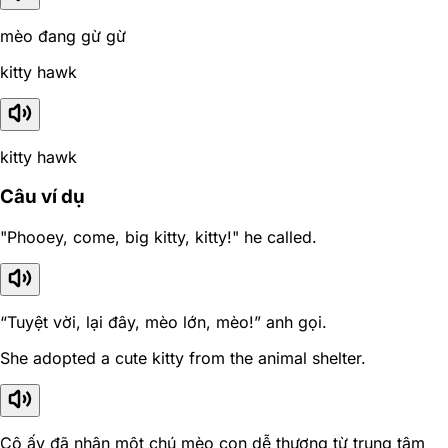
mèo đang gừ gừ
kitty hawk
kitty hawk
Câu ví dụ
"Phooey, come, big kitty, kitty!" he called.
“Tuyệt vời, lại đây, mèo lớn, mèo!” anh gọi.
She adopted a cute kitty from the animal shelter.
Cô ấy đã nhận một chú mèo con dễ thương từ trung tâm