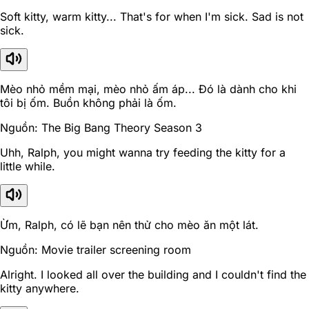
Soft kitty, warm kitty... That's for when I'm sick. Sad is not
sick.
Mèo nhỏ mềm mại, mèo nhỏ ấm áp... Đó là dành cho khi
tôi bị ốm. Buồn không phải là ốm.
Nguồn: The Big Bang Theory Season 3
Uhh, Ralph, you might wanna try feeding the kitty for a
little while.
Ừm, Ralph, có lẽ bạn nên thử cho mèo ăn một lát.
Nguồn: Movie trailer screening room
Alright. I looked all over the building and I couldn't find the
kitty anywhere.