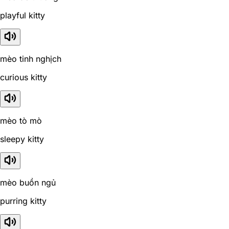
playful kitty
mèo tinh nghịch
curious kitty
mèo tò mò
sleepy kitty
mèo buồn ngủ
purring kitty