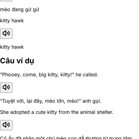
mèo đang gừ gừ
kitty hawk
kitty hawk
Câu ví dụ
"Phooey, come, big kitty, kitty!" he called.
“Tuyệt vời, lại đây, mèo lớn, mèo!” anh gọi.
She adopted a cute kitty from the animal shelter.
Cô ấy đã nhận một chú mèo con dễ thương từ trung tâm