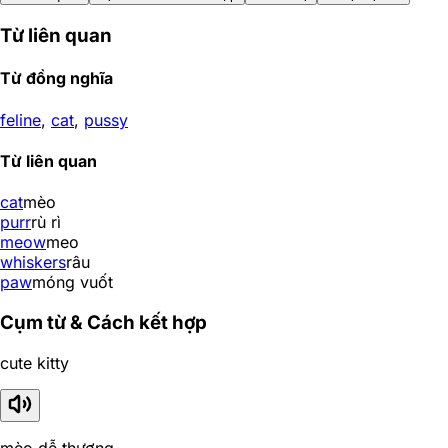
Từ liên quan
Từ đồng nghĩa
feline
,
cat
,
pussy
Từ liên quan
cat
mèo
purr
rù rì
meow
meo
whiskers
râu
paw
móng vuốt
Cụm từ & Cách kết hợp
cute kitty
mèo dễ thương