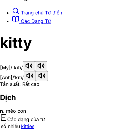
Trang chủ Từ điển
Các Dạng Từ
kitty
[Mỹ]
/'kɪtɪ/
[Anh]
/ˈkɪti/
Tần suất: Rất cao
Dịch
n.
mèo con
Các dạng của từ
số nhiều
kitties