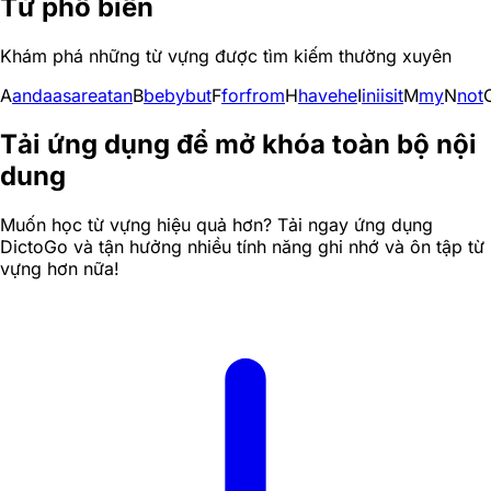
Từ phổ biến
Khám phá những từ vựng được tìm kiếm thường xuyên
A
and
a
as
are
at
an
B
be
by
but
F
for
from
H
have
he
I
in
i
is
it
M
my
N
not
Tải ứng dụng để mở khóa toàn bộ nội
dung
Muốn học từ vựng hiệu quả hơn? Tải ngay ứng dụng
DictoGo và tận hưởng nhiều tính năng ghi nhớ và ôn tập từ
vựng hơn nữa!