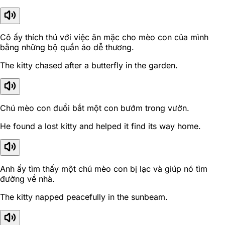
Cô ấy thích thú với việc ăn mặc cho mèo con của mình
bằng những bộ quần áo dễ thương.
The kitty chased after a butterfly in the garden.
Chú mèo con đuổi bắt một con bướm trong vườn.
He found a lost kitty and helped it find its way home.
Anh ấy tìm thấy một chú mèo con bị lạc và giúp nó tìm
đường về nhà.
The kitty napped peacefully in the sunbeam.