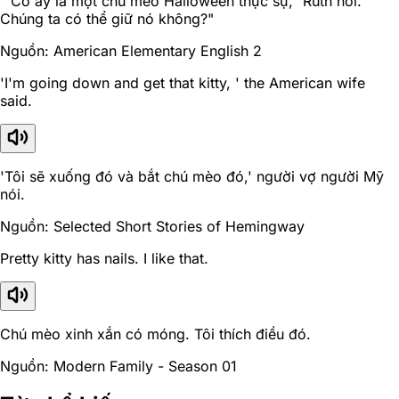
" Cô ấy là một chú mèo Halloween thực sự," Ruth nói. "
Chúng ta có thể giữ nó không?"
Nguồn: American Elementary English 2
'I'm going down and get that kitty, ' the American wife
said.
'Tôi sẽ xuống đó và bắt chú mèo đó,' người vợ người Mỹ
nói.
Nguồn: Selected Short Stories of Hemingway
Pretty kitty has nails. I like that.
Chú mèo xinh xắn có móng. Tôi thích điều đó.
Nguồn: Modern Family - Season 01