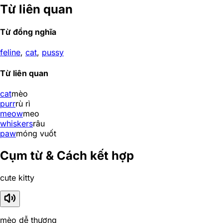
Từ liên quan
Từ đồng nghĩa
feline
,
cat
,
pussy
Từ liên quan
cat
mèo
purr
rù rì
meow
meo
whiskers
râu
paw
móng vuốt
Cụm từ & Cách kết hợp
cute kitty
mèo dễ thương