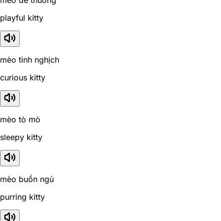
playful kitty
mèo tinh nghịch
curious kitty
mèo tò mò
sleepy kitty
mèo buồn ngủ
purring kitty