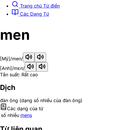
Trang chủ Từ điển
Các Dạng Từ
men
[Mỹ]
/men/
[Anh]
/mɛn/
Tần suất: Rất cao
Dịch
đàn ông (dạng số nhiều của đàn ông)
Các dạng của từ
số nhiều
mens
Từ liên quan