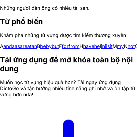
Những người đàn ông có nhiều tài sản.
Từ phổ biến
Khám phá những từ vựng được tìm kiếm thường xuyên
A
and
a
as
are
at
an
B
be
by
but
F
for
from
H
have
he
I
in
i
is
it
M
my
N
not
Tải ứng dụng để mở khóa toàn bộ nội
dung
Muốn học từ vựng hiệu quả hơn? Tải ngay ứng dụng
DictoGo và tận hưởng nhiều tính năng ghi nhớ và ôn tập từ
vựng hơn nữa!