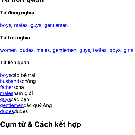
Từ đồng nghĩa
boys
,
males
,
guys
,
gentlemen
Từ trái nghĩa
women
,
dudes
,
males
,
gentlemen
,
guys
,
ladies
,
boys
,
girls
Từ liên quan
boys
các bé trai
husbands
chồng
fathers
cha
males
nam giới
guys
các bạn
gentlemen
các quý ông
dudes
dudes
Cụm từ & Cách kết hợp