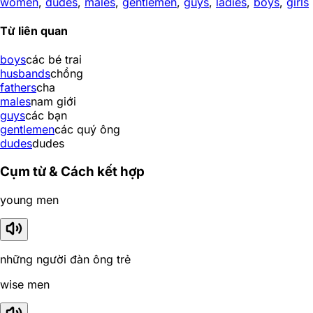
women
,
dudes
,
males
,
gentlemen
,
guys
,
ladies
,
boys
,
girls
Từ liên quan
boys
các bé trai
husbands
chồng
fathers
cha
males
nam giới
guys
các bạn
gentlemen
các quý ông
dudes
dudes
Cụm từ & Cách kết hợp
young men
những người đàn ông trẻ
wise men