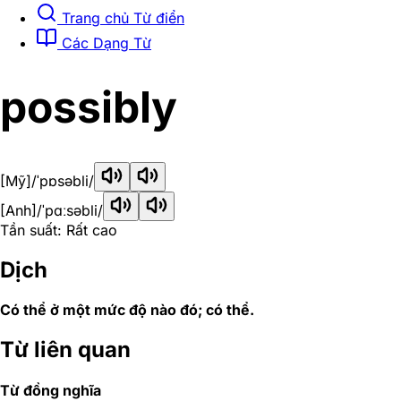
Trang chủ Từ điển
Các Dạng Từ
possibly
[Mỹ]
/ˈpɒsəbli/
[Anh]
/ˈpɑːsəbli/
Tần suất: Rất cao
Dịch
Có thể ở một mức độ nào đó; có thể.
Từ liên quan
Từ đồng nghĩa