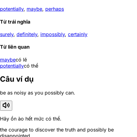
potentially
,
maybe
,
perhaps
Từ trái nghĩa
surely
,
definitely
,
impossibly
,
certainly
Từ liên quan
maybe
có lẽ
potentially
có thể
Câu ví dụ
be as noisy as you possibly can.
Hãy ồn ào hết mức có thể.
the courage to discover the truth and possibly be
disappointed.