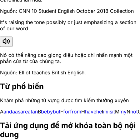
Nguồn: CNN 10 Student English October 2018 Collection
It's raising the tone possibly or just emphasizing a section
of our word.
Nó có thể nâng cao giọng điệu hoặc chỉ nhấn mạnh một
phần của từ của chúng ta.
Nguồn: Elliot teaches British English.
Từ phổ biến
Khám phá những từ vựng được tìm kiếm thường xuyên
A
and
a
as
are
at
an
B
be
by
but
F
for
from
H
have
he
I
in
i
is
it
M
my
N
not
Tải ứng dụng để mở khóa toàn bộ nội
dung