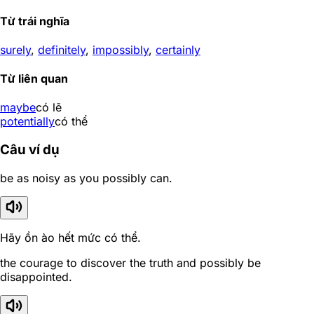
Từ trái nghĩa
surely
,
definitely
,
impossibly
,
certainly
Từ liên quan
maybe
có lẽ
potentially
có thể
Câu ví dụ
be as noisy as you possibly can.
Hãy ồn ào hết mức có thể.
the courage to discover the truth and possibly be
disappointed.