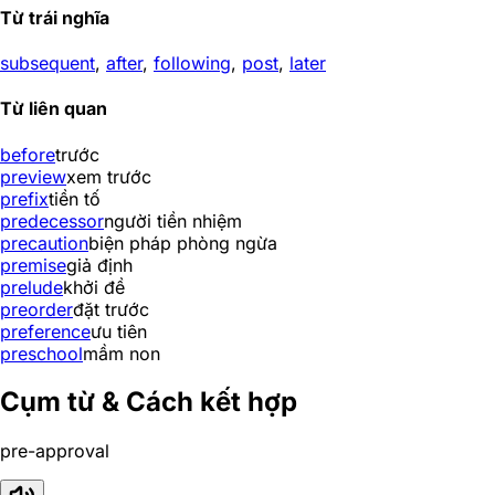
Từ trái nghĩa
subsequent
,
after
,
following
,
post
,
later
Từ liên quan
before
trước
preview
xem trước
prefix
tiền tố
predecessor
người tiền nhiệm
precaution
biện pháp phòng ngừa
premise
giả định
prelude
khởi đề
preorder
đặt trước
preference
ưu tiên
preschool
mầm non
Cụm từ & Cách kết hợp
pre-approval