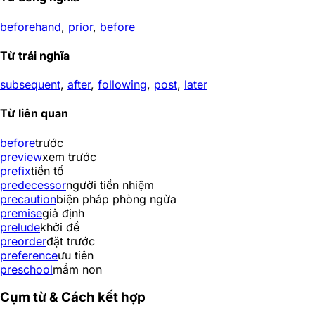
beforehand
,
prior
,
before
Từ trái nghĩa
subsequent
,
after
,
following
,
post
,
later
Từ liên quan
before
trước
preview
xem trước
prefix
tiền tố
predecessor
người tiền nhiệm
precaution
biện pháp phòng ngừa
premise
giả định
prelude
khởi đề
preorder
đặt trước
preference
ưu tiên
preschool
mầm non
Cụm từ & Cách kết hợp