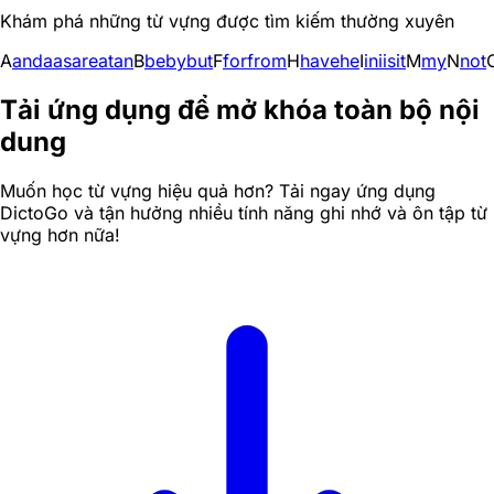
Khám phá những từ vựng được tìm kiếm thường xuyên
A
and
a
as
are
at
an
B
be
by
but
F
for
from
H
have
he
I
in
i
is
it
M
my
N
not
Tải ứng dụng để mở khóa toàn bộ nội
dung
Muốn học từ vựng hiệu quả hơn? Tải ngay ứng dụng
DictoGo và tận hưởng nhiều tính năng ghi nhớ và ôn tập từ
vựng hơn nữa!