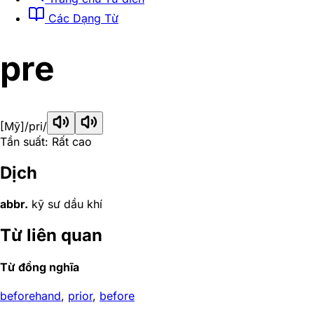
Các Dạng Từ
pre
[Mỹ]
/pri/
Tần suất: Rất cao
Dịch
abbr.
kỹ sư dầu khí
Từ liên quan
Từ đồng nghĩa
beforehand
,
prior
,
before