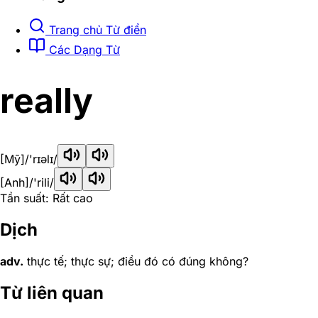
Trang chủ Từ điển
Các Dạng Từ
really
[Mỹ]
/'rɪəlɪ/
[Anh]
/'rili/
Tần suất: Rất cao
Dịch
adv.
thực tế; thực sự; điều đó có đúng không?
Từ liên quan