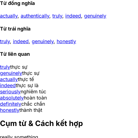
Từ đồng nghĩa
actually
,
authentically
,
truly
,
indeed
,
genuinely
Từ trái nghĩa
truly
,
indeed
,
genuinely
,
honestly
Từ liên quan
truly
thực sự
genuinely
thực sự
actually
thực tế
indeed
thực sự là
seriously
nghiêm túc
absolutely
hoàn toàn
definitely
chắc chắn
honestly
thành thật
Cụm từ & Cách kết hợp
really something