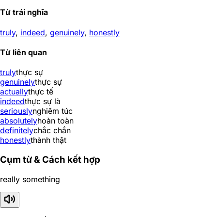
Từ trái nghĩa
truly
,
indeed
,
genuinely
,
honestly
Từ liên quan
truly
thực sự
genuinely
thực sự
actually
thực tế
indeed
thực sự là
seriously
nghiêm túc
absolutely
hoàn toàn
definitely
chắc chắn
honestly
thành thật
Cụm từ & Cách kết hợp
really something