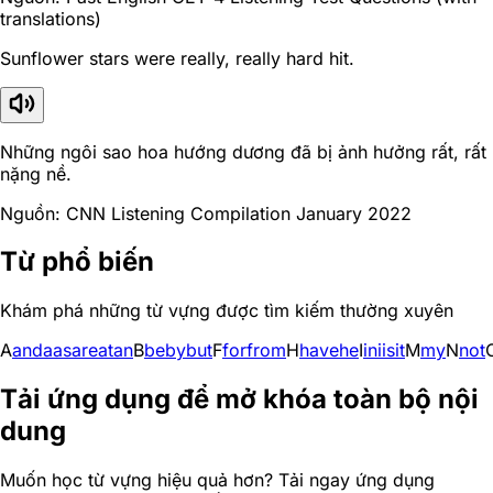
translations)
Sunflower stars were really, really hard hit.
Những ngôi sao hoa hướng dương đã bị ảnh hưởng rất, rất
nặng nề.
Nguồn: CNN Listening Compilation January 2022
Từ phổ biến
Khám phá những từ vựng được tìm kiếm thường xuyên
A
and
a
as
are
at
an
B
be
by
but
F
for
from
H
have
he
I
in
i
is
it
M
my
N
not
Tải ứng dụng để mở khóa toàn bộ nội
dung
Muốn học từ vựng hiệu quả hơn? Tải ngay ứng dụng