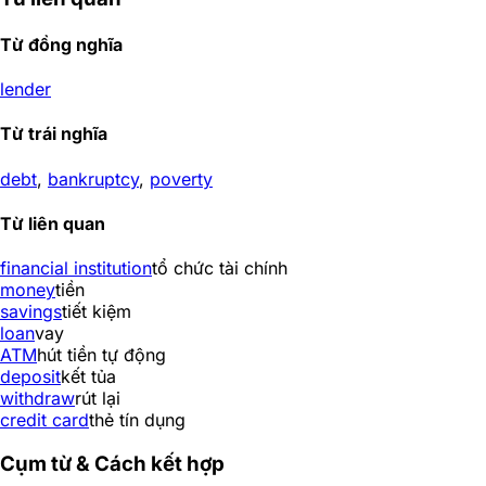
Từ đồng nghĩa
lender
Từ trái nghĩa
debt
,
bankruptcy
,
poverty
Từ liên quan
financial institution
tổ chức tài chính
money
tiền
savings
tiết kiệm
loan
vay
ATM
hút tiền tự động
deposit
kết tủa
withdraw
rút lại
credit card
thẻ tín dụng
Cụm từ & Cách kết hợp