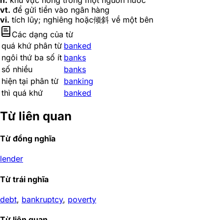
n.
khu vực nông trong một nguồn nước
vt.
để gửi tiền vào ngân hàng
vi.
tích lũy; nghiêng hoặc倾斜 về một bên
Các dạng của từ
quá khứ phân từ
banked
ngôi thứ ba số ít
banks
số nhiều
banks
hiện tại phân từ
banking
thì quá khứ
banked
Từ liên quan
Từ đồng nghĩa
lender
Từ trái nghĩa
debt
,
bankruptcy
,
poverty
Từ liên quan