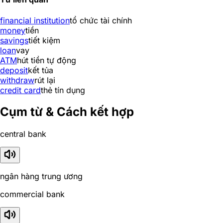
financial institution
tổ chức tài chính
money
tiền
savings
tiết kiệm
loan
vay
ATM
hút tiền tự động
deposit
kết tủa
withdraw
rút lại
credit card
thẻ tín dụng
Cụm từ & Cách kết hợp
central bank
ngân hàng trung ương
commercial bank