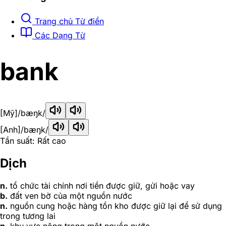
Trang chủ Từ điển
Các Dạng Từ
bank
[Mỹ]
/bæŋk/
[Anh]
/bæŋk/
Tần suất: Rất cao
Dịch
n.
tổ chức tài chính nơi tiền được giữ, gửi hoặc vay
b.
đất ven bờ của một nguồn nước
n.
nguồn cung hoặc hàng tồn kho được giữ lại để sử dụng
trong tương lai