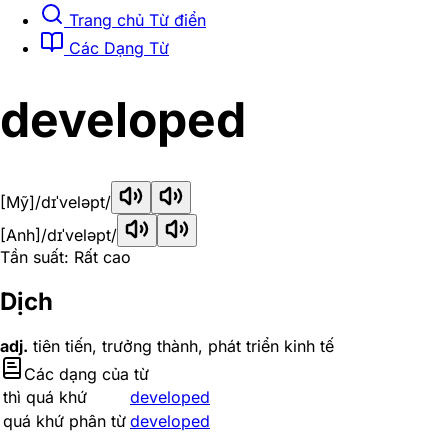
Trang chủ Từ điển
Các Dạng Từ
developed
[Mỹ]
/dɪˈveləpt/
[Anh]
/dɪˈveləpt/
Tần suất: Rất cao
Dịch
adj.
tiên tiến, trưởng thành, phát triển kinh tế
Các dạng của từ
thì quá khứ
developed
quá khứ phân từ
developed