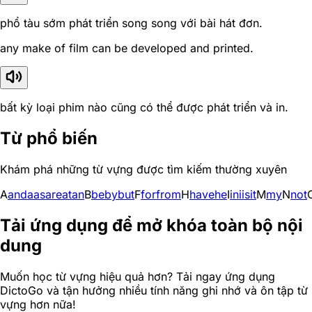
phổ tàu sớm phát triển song song với bài hát đơn.
any make of film can be developed and printed.
bất kỳ loại phim nào cũng có thể được phát triển và in.
Từ phổ biến
Khám phá những từ vựng được tìm kiếm thường xuyên
A
and
a
as
are
at
an
B
be
by
but
F
for
from
H
have
he
I
in
i
is
it
M
my
N
not
Tải ứng dụng để mở khóa toàn bộ nội
dung
Muốn học từ vựng hiệu quả hơn? Tải ngay ứng dụng
DictoGo và tận hưởng nhiều tính năng ghi nhớ và ôn tập từ
vựng hơn nữa!