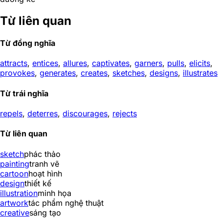
Từ liên quan
Từ đồng nghĩa
attracts
,
entices
,
allures
,
captivates
,
garners
,
pulls
,
elicits
,
provokes
,
generates
,
creates
,
sketches
,
designs
,
illustrates
Từ trái nghĩa
repels
,
deterres
,
discourages
,
rejects
Từ liên quan
sketch
phác thảo
painting
tranh vẽ
cartoon
hoạt hình
design
thiết kế
illustration
minh họa
artwork
tác phẩm nghệ thuật
creative
sáng tạo