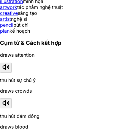
illustration
minh họa
artwork
tác phẩm nghệ thuật
creative
sáng tạo
artist
nghệ sĩ
pencil
bút chì
plan
kế hoạch
Cụm từ & Cách kết hợp
draws attention
thu hút sự chú ý
draws crowds
thu hút đám đông
draws blood