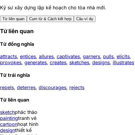
Kỹ sư xây dựng lập kế hoạch cho tòa nhà mới.
Từ liên quan
Cụm từ & Cách kết hợp
Câu ví dụ
Từ liên quan
Từ đồng nghĩa
attracts
,
entices
,
allures
,
captivates
,
garners
,
pulls
,
elicits
,
provokes
,
generates
,
creates
,
sketches
,
designs
,
illustrates
Từ trái nghĩa
repels
,
deterres
,
discourages
,
rejects
Từ liên quan
sketch
phác thảo
painting
tranh vẽ
cartoon
hoạt hình
design
thiết kế