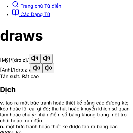
Trang chủ Từ điển
Các Dạng Từ
draws
[Mỹ]
/[drɔːz]/
[Anh]
/[drɔːz]/
Tần suất: Rất cao
Dịch
v.
tạo ra một bức tranh hoặc thiết kế bằng các đường kẻ;
kéo hoặc lôi cái gì đó; thu hút hoặc khuyến khích sự quan
tâm hoặc chú ý; nhận điểm số bằng không trong một trò
chơi hoặc trận đấu
n.
một bức tranh hoặc thiết kế được tạo ra bằng các
đường kẻ