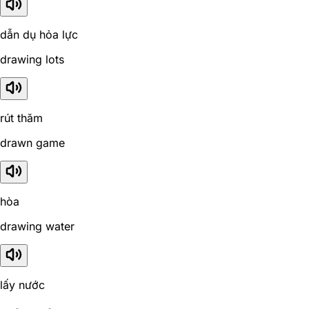
dẫn dụ hỏa lực
drawing lots
rút thăm
drawn game
hòa
drawing water
lấy nước