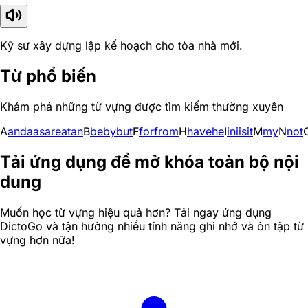
Kỹ sư xây dựng lập kế hoạch cho tòa nhà mới.
Từ phổ biến
Khám phá những từ vựng được tìm kiếm thường xuyên
A
and
a
as
are
at
an
B
be
by
but
F
for
from
H
have
he
I
in
i
is
it
M
my
N
not
Tải ứng dụng để mở khóa toàn bộ nội
dung
Muốn học từ vựng hiệu quả hơn? Tải ngay ứng dụng
DictoGo và tận hưởng nhiều tính năng ghi nhớ và ôn tập từ
vựng hơn nữa!