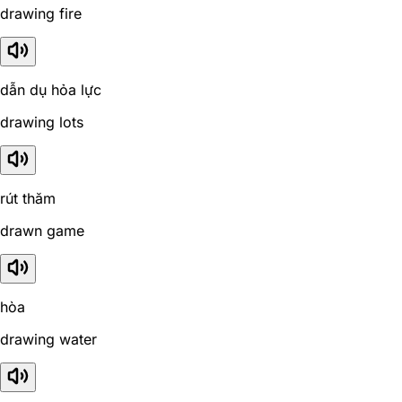
drawing fire
dẫn dụ hỏa lực
drawing lots
rút thăm
drawn game
hòa
drawing water