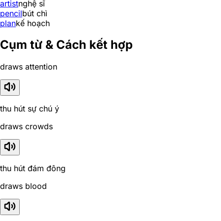
artist
nghệ sĩ
pencil
bút chì
plan
kế hoạch
Cụm từ & Cách kết hợp
draws attention
thu hút sự chú ý
draws crowds
thu hút đám đông
draws blood