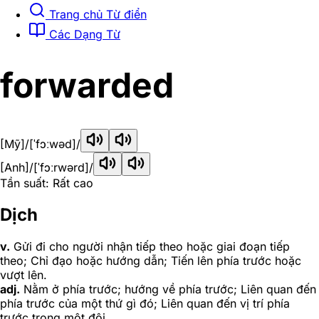
Trang chủ Từ điển
Các Dạng Từ
forwarded
[Mỹ]
/[ˈfɔːwəd]/
[Anh]
/[ˈfɔːrwərd]/
Tần suất: Rất cao
Dịch
v.
Gửi đi cho người nhận tiếp theo hoặc giai đoạn tiếp
theo; Chỉ đạo hoặc hướng dẫn; Tiến lên phía trước hoặc
vượt lên.
adj.
Nằm ở phía trước; hướng về phía trước; Liên quan đến
phía trước của một thứ gì đó; Liên quan đến vị trí phía
trước trong một đội.