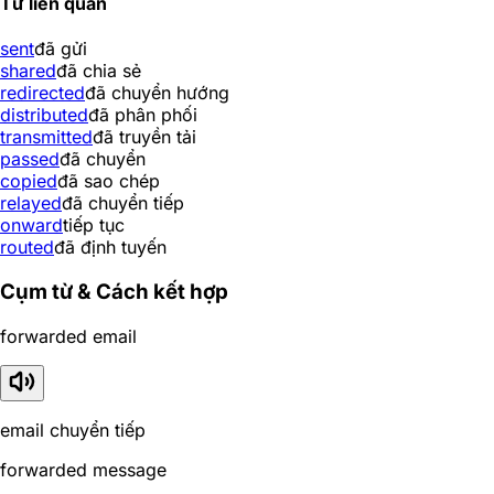
Từ liên quan
sent
đã gửi
shared
đã chia sẻ
redirected
đã chuyển hướng
distributed
đã phân phối
transmitted
đã truyền tải
passed
đã chuyển
copied
đã sao chép
relayed
đã chuyển tiếp
onward
tiếp tục
routed
đã định tuyến
Cụm từ & Cách kết hợp
forwarded email
email chuyển tiếp
forwarded message