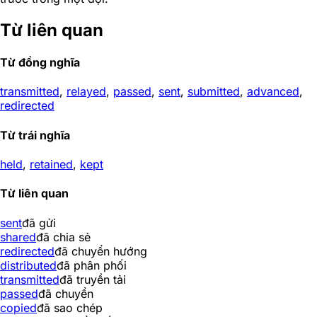
Từ liên quan
Từ đồng nghĩa
transmitted
,
relayed
,
passed
,
sent
,
submitted
,
advanced
,
redirected
Từ trái nghĩa
held
,
retained
,
kept
Từ liên quan
sent
đã gửi
shared
đã chia sẻ
redirected
đã chuyển hướng
distributed
đã phân phối
transmitted
đã truyền tải
passed
đã chuyển
copied
đã sao chép