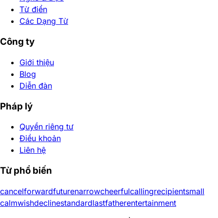
Từ điển
Các Dạng Từ
Công ty
Giới thiệu
Blog
Diễn đàn
Pháp lý
Quyền riêng tư
Điều khoản
Liên hệ
Từ phổ biến
cancel
forward
future
narrow
cheerful
calling
recipient
small
calm
wish
decline
standard
last
father
entertainment