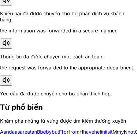
Khiếu nại đã được chuyển cho bộ phận dịch vụ khách
hàng.
the information was forwarded in a secure manner.
Thông tin đã được chuyển một cách an toàn.
the request was forwarded to the appropriate department.
Yêu cầu đã được chuyển cho bộ phận thích hợp.
Từ phổ biến
Khám phá những từ vựng được tìm kiếm thường xuyên
A
and
a
as
are
at
an
B
be
by
but
F
for
from
H
have
he
I
in
i
is
it
M
my
N
not