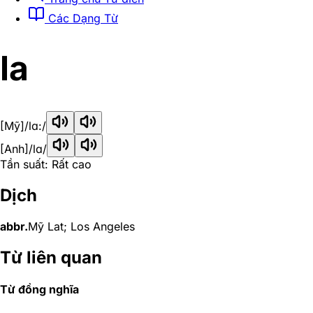
Các Dạng Từ
la
[Mỹ]
/lɑ:/
[Anh]
/lɑ/
Tần suất: Rất cao
Dịch
abbr.
Mỹ Lat; Los Angeles
Từ liên quan
Từ đồng nghĩa