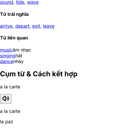
sound
,
tide
,
wave
Từ trái nghĩa
arrive
,
depart
,
exit
,
leave
Từ liên quan
music
âm nhạc
singing
hát
dance
nhảy
Cụm từ & Cách kết hợp
a la carte
a la carte
la paz