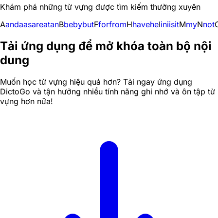
Khám phá những từ vựng được tìm kiếm thường xuyên
A
and
a
as
are
at
an
B
be
by
but
F
for
from
H
have
he
I
in
i
is
it
M
my
N
not
Tải ứng dụng để mở khóa toàn bộ nội
dung
Muốn học từ vựng hiệu quả hơn? Tải ngay ứng dụng
DictoGo và tận hưởng nhiều tính năng ghi nhớ và ôn tập từ
vựng hơn nữa!