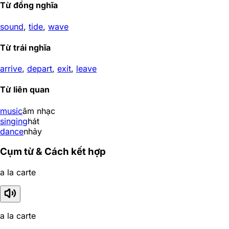
Từ đồng nghĩa
sound
,
tide
,
wave
Từ trái nghĩa
arrive
,
depart
,
exit
,
leave
Từ liên quan
music
âm nhạc
singing
hát
dance
nhảy
Cụm từ & Cách kết hợp
a la carte
a la carte