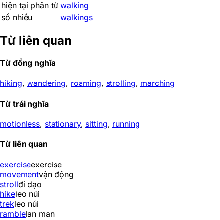
hiện tại phân từ
walking
số nhiều
walkings
Từ liên quan
Từ đồng nghĩa
hiking
,
wandering
,
roaming
,
strolling
,
marching
Từ trái nghĩa
motionless
,
stationary
,
sitting
,
running
Từ liên quan
exercise
exercise
movement
vận động
stroll
đi dạo
hike
leo núi
trek
leo núi
ramble
lan man