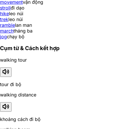
movement
vận động
stroll
đi dạo
hike
leo núi
trek
leo núi
ramble
lan man
march
tháng ba
jog
chạy bộ
Cụm từ & Cách kết hợp
walking tour
tour đi bộ
walking distance
khoảng cách đi bộ