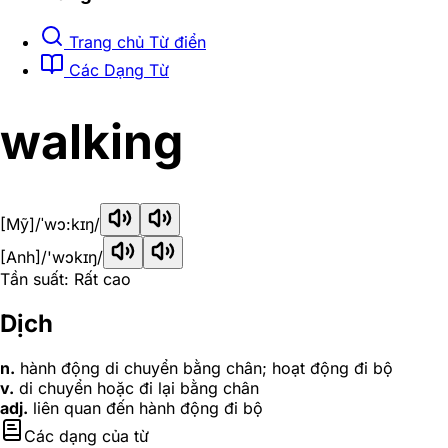
Trang chủ Từ điển
Các Dạng Từ
walking
[Mỹ]
/ˈwɔ:kɪŋ/
[Anh]
/'wɔkɪŋ/
Tần suất: Rất cao
Dịch
n.
hành động di chuyển bằng chân; hoạt động đi bộ
v.
di chuyển hoặc đi lại bằng chân
adj.
liên quan đến hành động đi bộ
Các dạng của từ