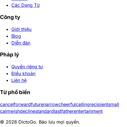
Các Dạng Từ
Công ty
Giới thiệu
Blog
Diễn đàn
Pháp lý
Quyền riêng tư
Điều khoản
Liên hệ
Từ phổ biến
cancel
forward
future
narrow
cheerful
calling
recipient
small
calm
wish
decline
standard
last
father
entertainment
© 2026 DictoGo. Bảo lưu mọi quyền.