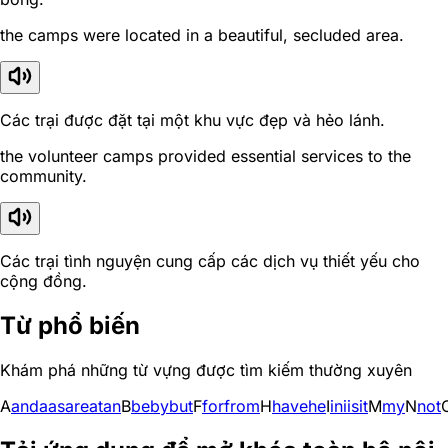
the camps were located in a beautiful, secluded area.
Các trại được đặt tại một khu vực đẹp và hẻo lánh.
the volunteer camps provided essential services to the
community.
Các trại tình nguyện cung cấp các dịch vụ thiết yếu cho
cộng đồng.
Từ phổ biến
Khám phá những từ vựng được tìm kiếm thường xuyên
A
and
a
as
are
at
an
B
be
by
but
F
for
from
H
have
he
I
in
i
is
it
M
my
N
not