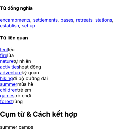
Từ đồng nghĩa
encampments
,
settlements
,
bases
,
retreats
,
stations
,
establish
,
set up
Từ liên quan
tent
lều
fire
lửa
nature
tự nhiên
activities
hoạt động
adventure
kỳ quan
hiking
đi bộ đường dài
summer
mùa hè
children
trẻ em
games
trò chơi
forest
rừng
Cụm từ & Cách kết hợp
summer camps