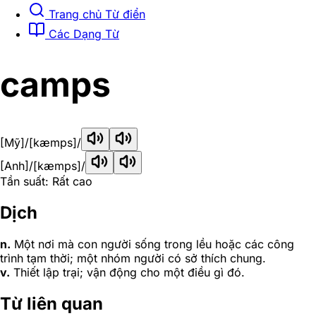
Trang chủ Từ điển
Các Dạng Từ
camps
[Mỹ]
/[kæmps]/
[Anh]
/[kæmps]/
Tần suất: Rất cao
Dịch
n.
Một nơi mà con người sống trong lều hoặc các công
trình tạm thời; một nhóm người có sở thích chung.
v.
Thiết lập trại; vận động cho một điều gì đó.
Từ liên quan