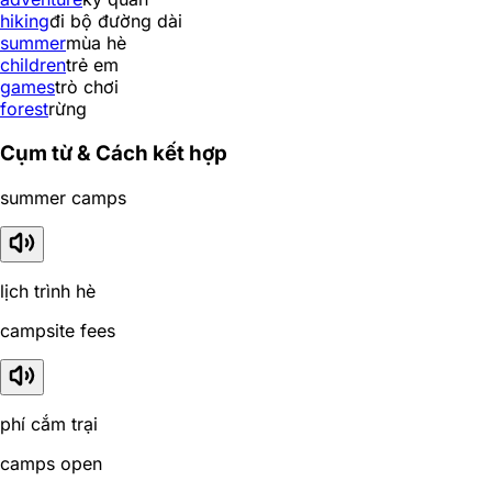
hiking
đi bộ đường dài
summer
mùa hè
children
trẻ em
games
trò chơi
forest
rừng
Cụm từ & Cách kết hợp
summer camps
lịch trình hè
campsite fees
phí cắm trại
camps open