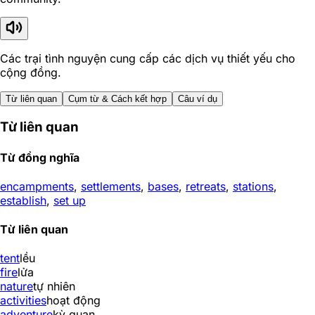
Các trại tình nguyện cung cấp các dịch vụ thiết yếu cho
cộng đồng.
Từ liên quan
Cụm từ & Cách kết hợp
Câu ví dụ
Từ liên quan
Từ đồng nghĩa
encampments
,
settlements
,
bases
,
retreats
,
stations
,
establish
,
set up
Từ liên quan
tent
lều
fire
lửa
nature
tự nhiên
activities
hoạt động
adventure
kỳ quan