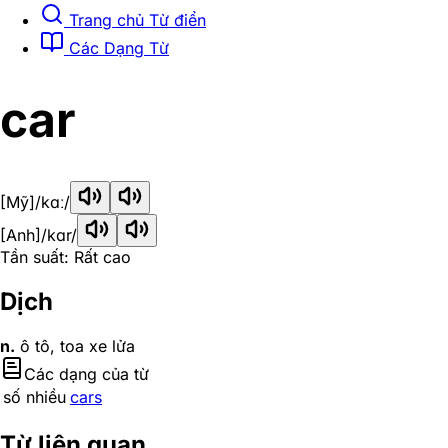
Trang chủ Từ điển
Các Dạng Từ
car
[Mỹ]
/kɑː/
[Anh]
/kɑr/
Tần suất: Rất cao
Dịch
n.
ô tô, toa xe lửa
Các dạng của từ
số nhiều
cars
Từ liên quan