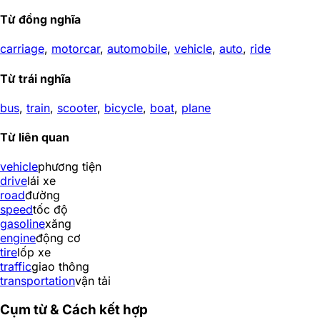
Từ đồng nghĩa
carriage
,
motorcar
,
automobile
,
vehicle
,
auto
,
ride
Từ trái nghĩa
bus
,
train
,
scooter
,
bicycle
,
boat
,
plane
Từ liên quan
vehicle
phương tiện
drive
lái xe
road
đường
speed
tốc độ
gasoline
xăng
engine
động cơ
tire
lốp xe
traffic
giao thông
transportation
vận tải
Cụm từ & Cách kết hợp