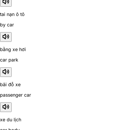
tai nạn ô tô
by car
bằng xe hơi
car park
bãi đỗ xe
passenger car
xe du lịch