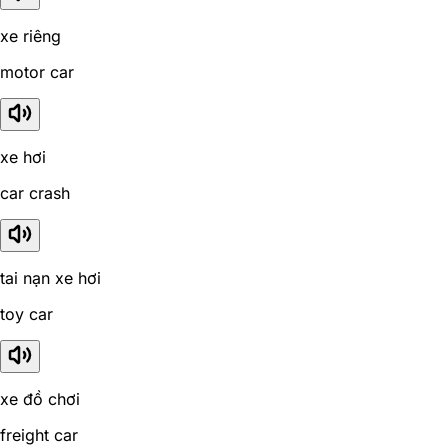
xe riêng
motor car
xe hơi
car crash
tai nạn xe hơi
toy car
xe đồ chơi
freight car