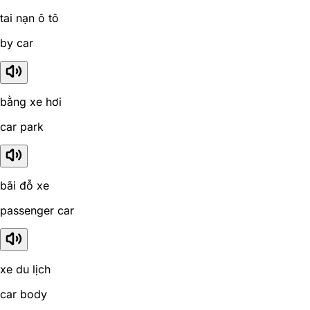
tai nạn ô tô
by car
bằng xe hơi
car park
bãi đỗ xe
passenger car
xe du lịch
car body