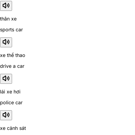
thân xe
sports car
xe thể thao
drive a car
lái xe hơi
police car
xe cảnh sát