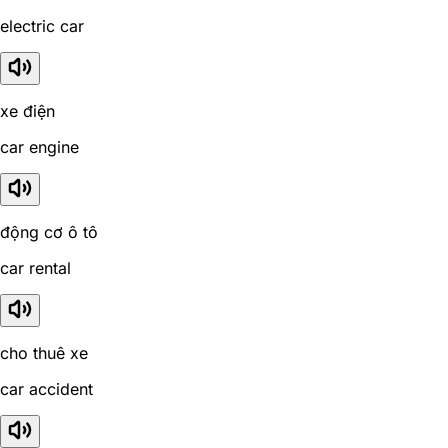
electric car
xe điện
car engine
động cơ ô tô
car rental
cho thuê xe
car accident