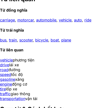
Từ đồng nghĩa
carriage
,
motorcar
,
automobile
,
vehicle
,
auto
,
ride
Từ trái nghĩa
bus
,
train
,
scooter
,
bicycle
,
boat
,
plane
Từ liên quan
vehicle
phương tiện
drive
lái xe
road
đường
speed
tốc độ
gasoline
xăng
engine
động cơ
tire
lốp xe
traffic
giao thông
transportation
vận tải