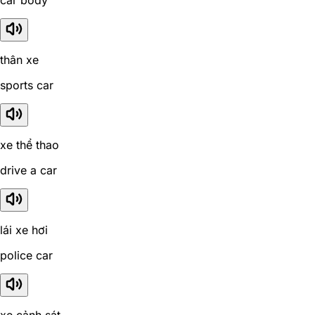
car body
thân xe
sports car
xe thể thao
drive a car
lái xe hơi
police car