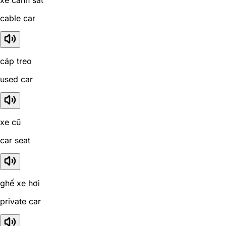
xe cảnh sát
cable car
cáp treo
used car
xe cũ
car seat
ghế xe hơi
private car