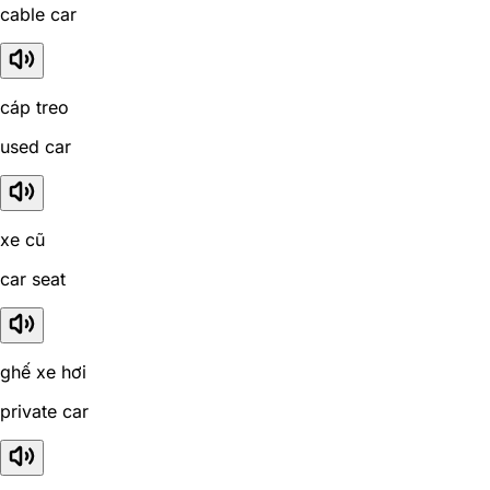
cable car
cáp treo
used car
xe cũ
car seat
ghế xe hơi
private car