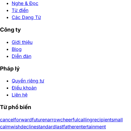
Nghe & Đọc
Từ điển
Các Dạng Từ
Công ty
Giới thiệu
Blog
Diễn đàn
Pháp lý
Quyền riêng tư
Điều khoản
Liên hệ
Từ phổ biến
cancel
forward
future
narrow
cheerful
calling
recipient
small
calm
wish
decline
standard
last
father
entertainment