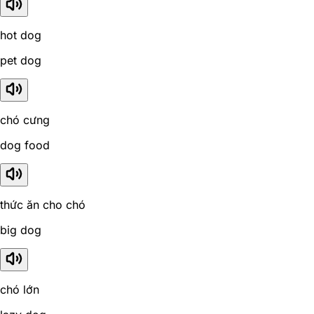
hot dog
pet dog
chó cưng
dog food
thức ăn cho chó
big dog
chó lớn