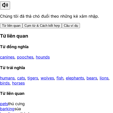
Chúng tôi đã thả chó đuổi theo những kẻ xâm nhập.
Từ liên quan
Cụm từ & Cách kết hợp
Câu ví dụ
Từ liên quan
Từ đồng nghĩa
canines
,
pooches
,
hounds
Từ trái nghĩa
humans
,
cats
,
tigers
,
wolves
,
fish
,
elephants
,
bears
,
lions
,
birds
,
horses
Từ liên quan
pets
thú cưng
barking
sủa