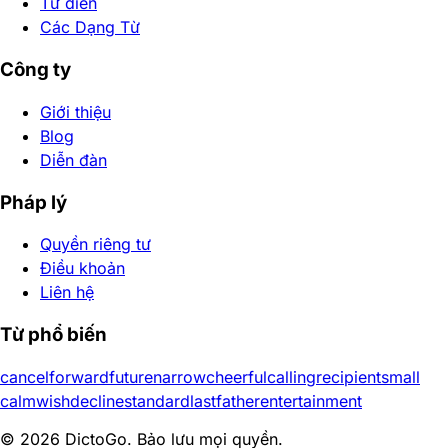
Từ điển
Các Dạng Từ
Công ty
Giới thiệu
Blog
Diễn đàn
Pháp lý
Quyền riêng tư
Điều khoản
Liên hệ
Từ phổ biến
cancel
forward
future
narrow
cheerful
calling
recipient
small
calm
wish
decline
standard
last
father
entertainment
© 2026 DictoGo. Bảo lưu mọi quyền.