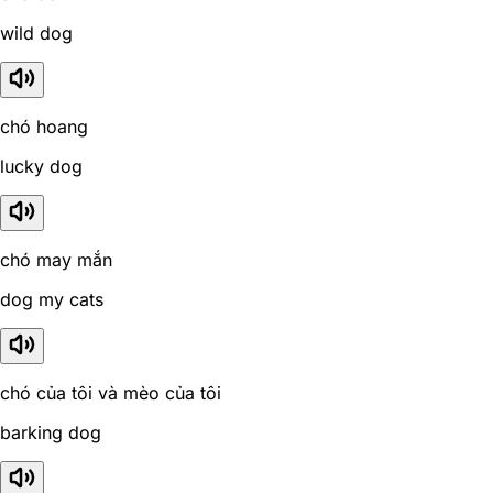
wild dog
chó hoang
lucky dog
chó may mắn
dog my cats
chó của tôi và mèo của tôi
barking dog