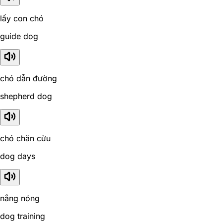
lấy con chó
guide dog
chó dẫn đường
shepherd dog
chó chăn cừu
dog days
nắng nóng
dog training