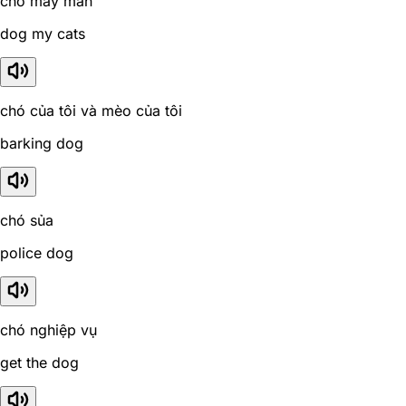
chó may mắn
dog my cats
chó của tôi và mèo của tôi
barking dog
chó sủa
police dog
chó nghiệp vụ
get the dog