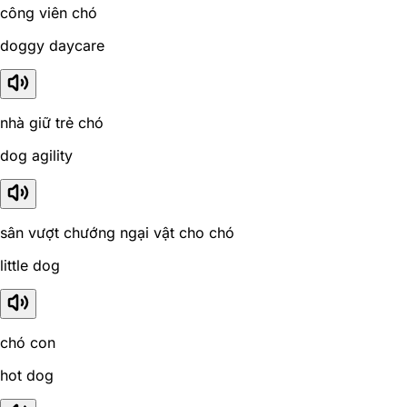
công viên chó
doggy daycare
nhà giữ trẻ chó
dog agility
sân vượt chướng ngại vật cho chó
little dog
chó con
hot dog