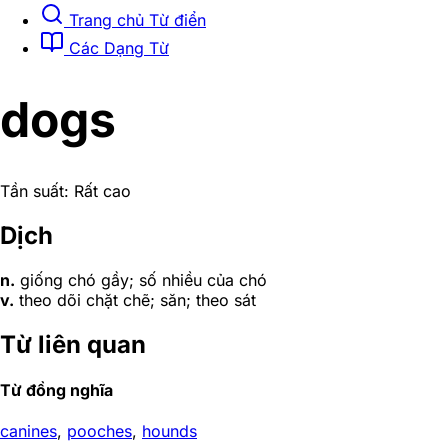
Trang chủ Từ điển
Các Dạng Từ
dogs
Tần suất: Rất cao
Dịch
n.
giống chó gầy; số nhiều của chó
v.
theo dõi chặt chẽ; săn; theo sát
Từ liên quan
Từ đồng nghĩa
canines
,
pooches
,
hounds