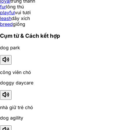
loyal
trung thành
fur
lông thú
playful
vui tươi
leash
dây xích
breed
giống
Cụm từ & Cách kết hợp
dog park
công viên chó
doggy daycare
nhà giữ trẻ chó
dog agility