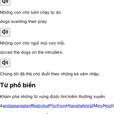
Những con chó luôn chạy tự do.
dogs scenting their prey.
Những con chó ngửi mùi con mồi.
sicced the dogs on the intruders.
Chúng tôi đã thả chó đuổi theo những kẻ xâm nhập.
Từ phổ biến
Khám phá những từ vựng được tìm kiếm thường xuyên
A
and
a
as
are
at
an
B
be
by
but
F
for
from
H
have
he
I
in
i
is
it
M
my
N
not