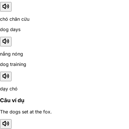
chó chăn cừu
dog days
nắng nóng
dog training
dạy chó
Câu ví dụ
The dogs set at the fox.