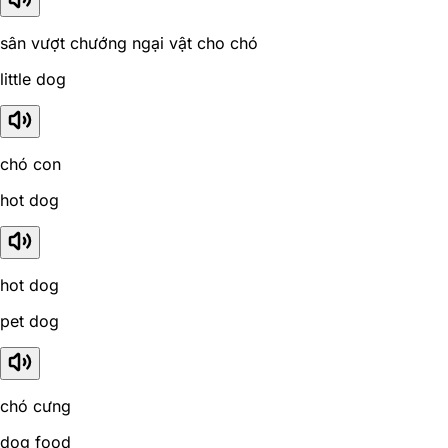
sân vượt chướng ngại vật cho chó
little dog
chó con
hot dog
hot dog
pet dog
chó cưng
dog food