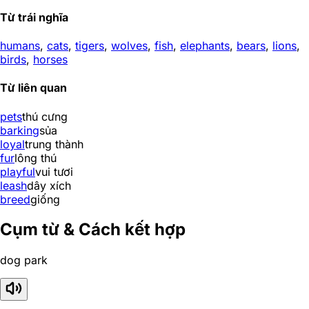
Từ trái nghĩa
humans
,
cats
,
tigers
,
wolves
,
fish
,
elephants
,
bears
,
lions
,
birds
,
horses
Từ liên quan
pets
thú cưng
barking
sủa
loyal
trung thành
fur
lông thú
playful
vui tươi
leash
dây xích
breed
giống
Cụm từ & Cách kết hợp
dog park