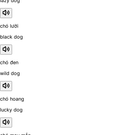
lazy dog
chó lười
black dog
chó đen
wild dog
chó hoang
lucky dog