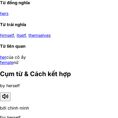
Từ đồng nghĩa
hers
Từ trái nghĩa
himself
,
itself
,
themselves
Từ liên quan
her
của cô ấy
female
nữ
Cụm từ & Cách kết hợp
by herself
bởi chính mình
for herself