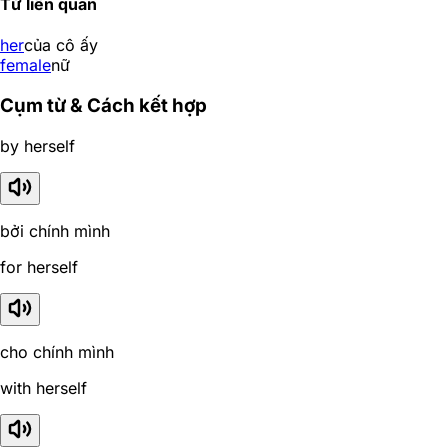
Từ liên quan
her
của cô ấy
female
nữ
Cụm từ & Cách kết hợp
by herself
bởi chính mình
for herself
cho chính mình
with herself