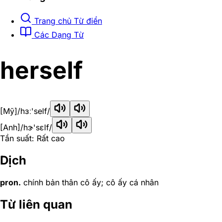
Trang chủ Từ điển
Các Dạng Từ
herself
[Mỹ]
/hɜː'self/
[Anh]
/hɝ'sɛlf/
Tần suất: Rất cao
Dịch
pron.
chính bản thân cô ấy; cô ấy cá nhân
Từ liên quan