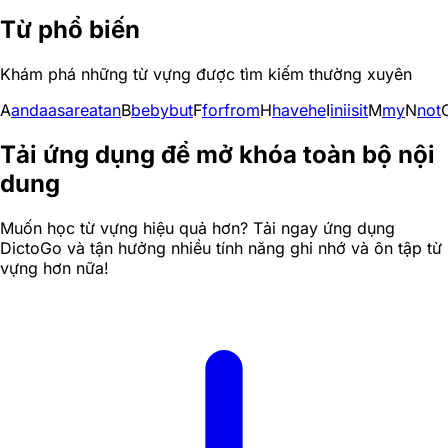
Từ phổ biến
Khám phá những từ vựng được tìm kiếm thường xuyên
A
and
a
as
are
at
an
B
be
by
but
F
for
from
H
have
he
I
in
i
is
it
M
my
N
not
Tải ứng dụng để mở khóa toàn bộ nội
dung
Muốn học từ vựng hiệu quả hơn? Tải ngay ứng dụng
DictoGo và tận hưởng nhiều tính năng ghi nhớ và ôn tập từ
vựng hơn nữa!