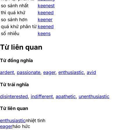
so sánh nhất
keenest
thì quá khứ
keened
so sánh hơn
keener
quá khứ phân từ
keened
số nhiều
keens
Từ liên quan
Từ đồng nghĩa
ardent
,
passionate
,
eager
,
enthusiastic
,
avid
Từ trái nghĩa
disinterested
,
indifferent
,
apathetic
,
unenthusiastic
Từ liên quan
enthusiastic
nhiệt tình
eager
háo hức