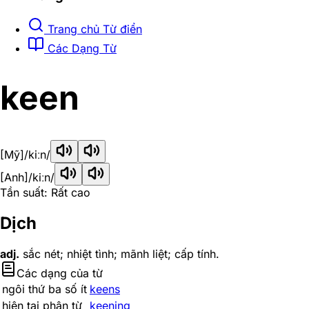
Trang chủ Từ điển
Các Dạng Từ
keen
[Mỹ]
/kiːn/
[Anh]
/kiːn/
Tần suất: Rất cao
Dịch
adj.
sắc nét; nhiệt tình; mãnh liệt; cấp tính.
Các dạng của từ
ngôi thứ ba số ít
keens
hiện tại phân từ
keening