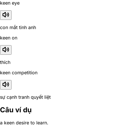
keen eye
con mắt tinh anh
keen on
thích
keen competition
sự cạnh tranh quyết liệt
Câu ví dụ
a keen desire to learn.