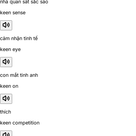
nhà quan sát sắc sảo
keen sense
cảm nhận tinh tế
keen eye
con mắt tinh anh
keen on
thích
keen competition