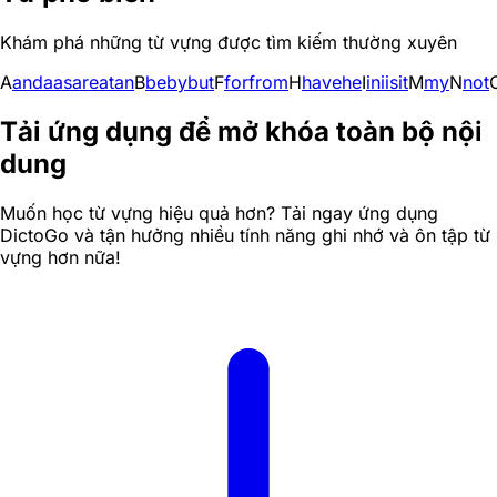
Khám phá những từ vựng được tìm kiếm thường xuyên
A
and
a
as
are
at
an
B
be
by
but
F
for
from
H
have
he
I
in
i
is
it
M
my
N
not
Tải ứng dụng để mở khóa toàn bộ nội
dung
Muốn học từ vựng hiệu quả hơn? Tải ngay ứng dụng
DictoGo và tận hưởng nhiều tính năng ghi nhớ và ôn tập từ
vựng hơn nữa!