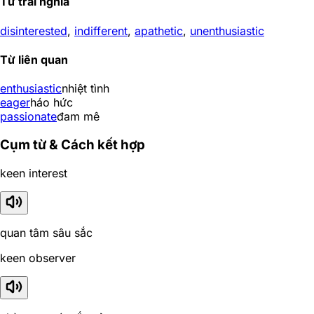
Từ trái nghĩa
disinterested
,
indifferent
,
apathetic
,
unenthusiastic
Từ liên quan
enthusiastic
nhiệt tình
eager
háo hức
passionate
đam mê
Cụm từ & Cách kết hợp
keen interest
quan tâm sâu sắc
keen observer