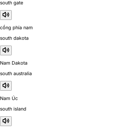
south gate
cổng phía nam
south dakota
Nam Dakota
south australia
Nam Úc
south island