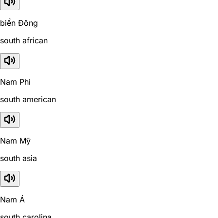
biển Đông
south african
Nam Phi
south american
Nam Mỹ
south asia
Nam Á
south carolina