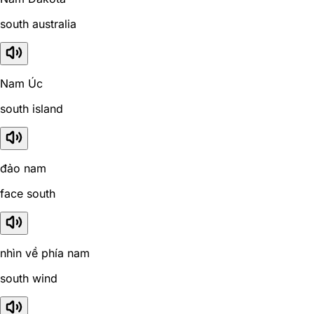
south australia
Nam Úc
south island
đảo nam
face south
nhìn về phía nam
south wind