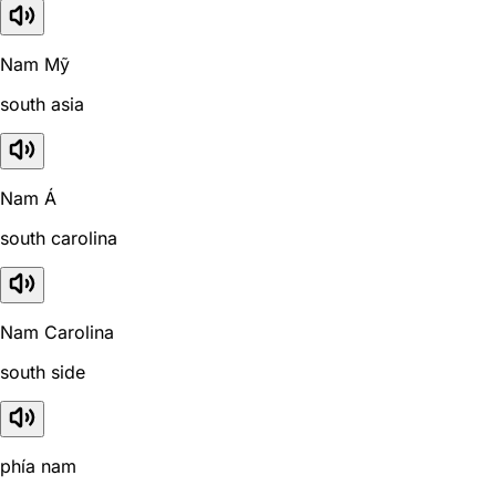
Nam Mỹ
south asia
Nam Á
south carolina
Nam Carolina
south side
phía nam