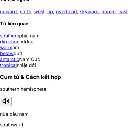
upward
,
north
,
west
,
up
,
overhead
,
skyward
,
above
,
east
Từ liên quan
southern
phía nam
direction
hướng
warm
ấm
below
dưới
antarctic
Nam Cực
tropical
nhiệt đới
Cụm từ & Cách kết hợp
southern hemisphere
nửa cầu nam
southward