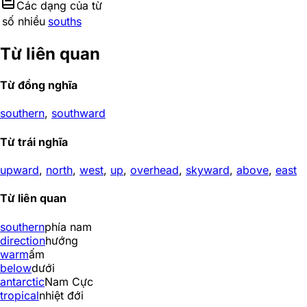
Các dạng của từ
số nhiều
souths
Từ liên quan
Từ đồng nghĩa
southern
,
southward
Từ trái nghĩa
upward
,
north
,
west
,
up
,
overhead
,
skyward
,
above
,
east
Từ liên quan
southern
phía nam
direction
hướng
warm
ấm
below
dưới
antarctic
Nam Cực
tropical
nhiệt đới