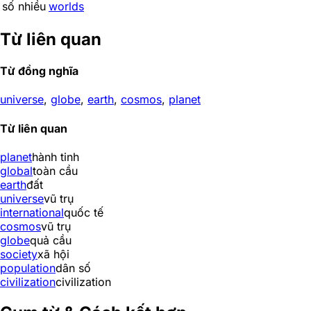
số nhiều
worlds
Từ liên quan
Từ đồng nghĩa
universe
,
globe
,
earth
,
cosmos
,
planet
Từ liên quan
planet
hành tinh
global
toàn cầu
earth
đất
universe
vũ trụ
international
quốc tế
cosmos
vũ trụ
globe
quả cầu
society
xã hội
population
dân số
civilization
civilization