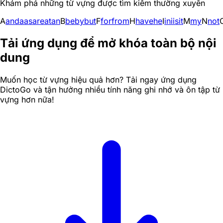
Khám phá những từ vựng được tìm kiếm thường xuyên
A
and
a
as
are
at
an
B
be
by
but
F
for
from
H
have
he
I
in
i
is
it
M
my
N
not
Tải ứng dụng để mở khóa toàn bộ nội
dung
Muốn học từ vựng hiệu quả hơn? Tải ngay ứng dụng
DictoGo và tận hưởng nhiều tính năng ghi nhớ và ôn tập từ
vựng hơn nữa!