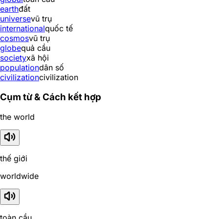
earth
đất
universe
vũ trụ
international
quốc tế
cosmos
vũ trụ
globe
quả cầu
society
xã hội
population
dân số
civilization
civilization
Cụm từ & Cách kết hợp
the world
thế giới
worldwide
toàn cầu