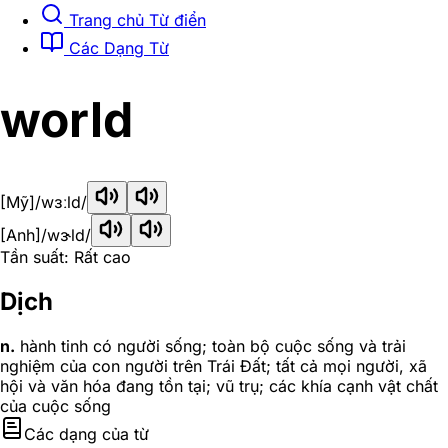
Trang chủ Từ điển
Các Dạng Từ
world
[Mỹ]
/wɜːld/
[Anh]
/wɝld/
Tần suất: Rất cao
Dịch
n.
hành tinh có người sống; toàn bộ cuộc sống và trải
nghiệm của con người trên Trái Đất; tất cả mọi người, xã
hội và văn hóa đang tồn tại; vũ trụ; các khía cạnh vật chất
của cuộc sống
Các dạng của từ