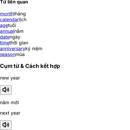
Từ liên quan
month
tháng
calendar
lịch
age
tuổi
annual
năm
date
ngày
time
thời gian
anniversary
kỷ niệm
season
mùa
Cụm từ & Cách kết hợp
new year
năm mới
next year