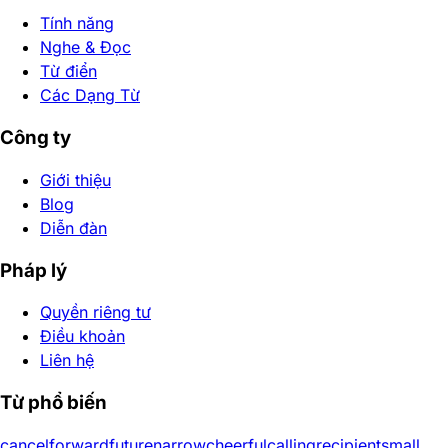
Tính năng
Nghe & Đọc
Từ điển
Các Dạng Từ
Công ty
Giới thiệu
Blog
Diễn đàn
Pháp lý
Quyền riêng tư
Điều khoản
Liên hệ
Từ phổ biến
cancel
forward
future
narrow
cheerful
calling
recipient
small