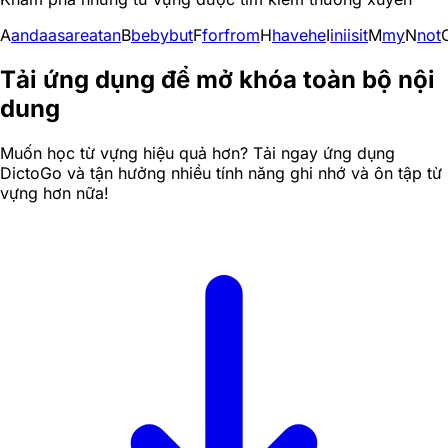
A
and
a
as
are
at
an
B
be
by
but
F
for
from
H
have
he
I
in
i
is
it
M
my
N
not
Tải ứng dụng để mở khóa toàn bộ nội
dung
Muốn học từ vựng hiệu quả hơn? Tải ngay ứng dụng
DictoGo và tận hưởng nhiều tính năng ghi nhớ và ôn tập từ
vựng hơn nữa!