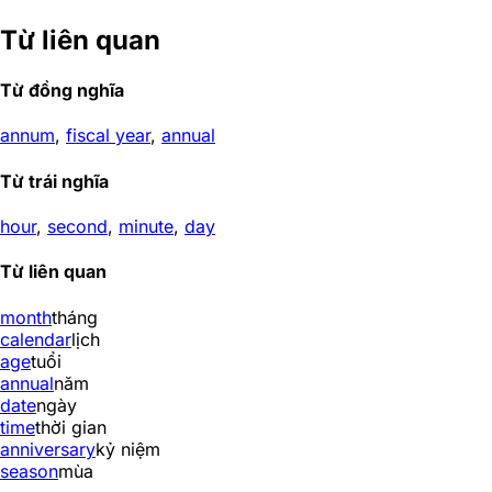
Từ liên quan
Từ đồng nghĩa
annum
,
fiscal year
,
annual
Từ trái nghĩa
hour
,
second
,
minute
,
day
Từ liên quan
month
tháng
calendar
lịch
age
tuổi
annual
năm
date
ngày
time
thời gian
anniversary
kỷ niệm
season
mùa