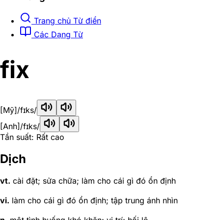
Trang chủ Từ điển
Các Dạng Từ
fix
[Mỹ]
/fɪks/
[Anh]
/fɪks/
Tần suất: Rất cao
Dịch
vt.
cài đặt; sửa chữa; làm cho cái gì đó ổn định
vi.
làm cho cái gì đó ổn định; tập trung ánh nhìn