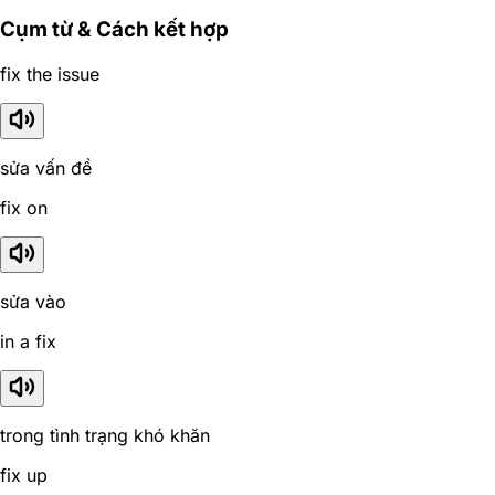
Cụm từ & Cách kết hợp
fix the issue
sửa vấn đề
fix on
sửa vào
in a fix
trong tình trạng khó khăn
fix up