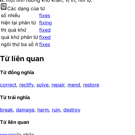
n.
một tình huống khó khăn; vị trí; hối lộ.
Các dạng của từ
số nhiều
fixes
hiện tại phân từ
fixing
thì quá khứ
fixed
quá khứ phân từ
fixed
ngôi thứ ba số ít
fixes
Từ liên quan
Từ đồng nghĩa
correct
,
rectify
,
solve
,
repair
,
mend
,
restore
Từ trái nghĩa
break
,
damage
,
harm
,
ruin
,
destroy
Từ liên quan
repair
sửa chữa