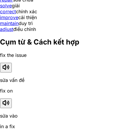
solve
giải
correct
chính xác
improve
cải thiện
maintain
duy trì
adjust
điều chỉnh
Cụm từ & Cách kết hợp
fix the issue
sửa vấn đề
fix on
sửa vào
in a fix