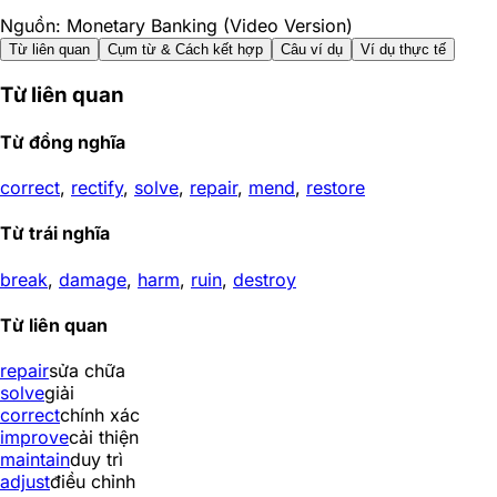
Nguồn: Monetary Banking (Video Version)
Từ liên quan
Cụm từ & Cách kết hợp
Câu ví dụ
Ví dụ thực tế
Từ liên quan
Từ đồng nghĩa
correct
,
rectify
,
solve
,
repair
,
mend
,
restore
Từ trái nghĩa
break
,
damage
,
harm
,
ruin
,
destroy
Từ liên quan
repair
sửa chữa
solve
giải
correct
chính xác
improve
cải thiện
maintain
duy trì
adjust
điều chỉnh