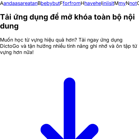
A
and
a
as
are
at
an
B
be
by
but
F
for
from
H
have
he
I
in
i
is
it
M
my
N
not
Tải ứng dụng để mở khóa toàn bộ nội
dung
Muốn học từ vựng hiệu quả hơn? Tải ngay ứng dụng
DictoGo và tận hưởng nhiều tính năng ghi nhớ và ôn tập từ
vựng hơn nữa!