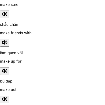
make sure
chắc chắn
make friends with
làm quen với
make up for
bù đắp
make out