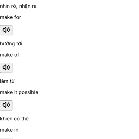
nhìn rõ, nhận ra
make for
hướng tới
make of
làm từ
make it possible
khiến có thể
make in