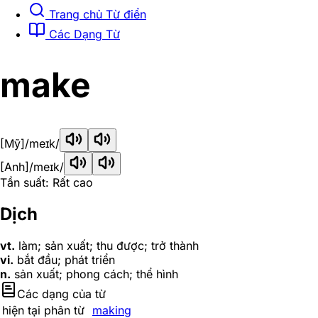
Trang chủ Từ điển
Các Dạng Từ
make
[Mỹ]
/meɪk/
[Anh]
/meɪk/
Tần suất: Rất cao
Dịch
vt.
làm; sản xuất; thu được; trở thành
vi.
bắt đầu; phát triển
n.
sản xuất; phong cách; thể hình
Các dạng của từ
hiện tại phân từ
making