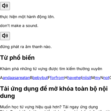
thực hiện một hành động lớn.
don't make a sound.
đừng phát ra âm thanh nào.
Từ phổ biến
Khám phá những từ vựng được tìm kiếm thường xuyên
A
and
a
as
are
at
an
B
be
by
but
F
for
from
H
have
he
I
in
i
is
it
M
my
N
not
Tải ứng dụng để mở khóa toàn bộ nội
dung
Muốn học từ vựng hiệu quả hơn? Tải ngay ứng dụng