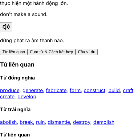
thực hiện một hành động lớn.
don't make a sound.
đừng phát ra âm thanh nào.
Từ liên quan
Cụm từ & Cách kết hợp
Câu ví dụ
Từ liên quan
Từ đồng nghĩa
produce
,
generate
,
fabricate
,
form
,
construct
,
build
,
craft
,
create
,
develop
Từ trái nghĩa
abolish
,
break
,
ruin
,
dismantle
,
destroy
,
demolish
Từ liên quan