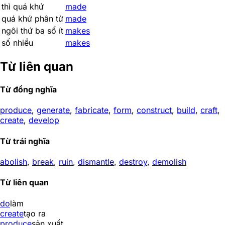
thì quá khứ
made
quá khứ phân từ
made
ngôi thứ ba số ít
makes
số nhiều
makes
Từ liên quan
Từ đồng nghĩa
produce
,
generate
,
fabricate
,
form
,
construct
,
build
,
craft
,
create
,
develop
Từ trái nghĩa
abolish
,
break
,
ruin
,
dismantle
,
destroy
,
demolish
Từ liên quan
do
làm
create
tạo ra
produce
sản xuất