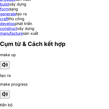
build
xây dựng
form
dạng
generate
tạo ra
craft
thủ công
develop
phát triển
construct
xây dựng
manufacture
sản xuất
Cụm từ & Cách kết hợp
make up
tạo ra
make progress
tiến bộ