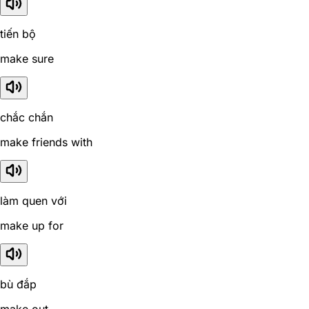
tiến bộ
make sure
chắc chắn
make friends with
làm quen với
make up for
bù đắp
make out