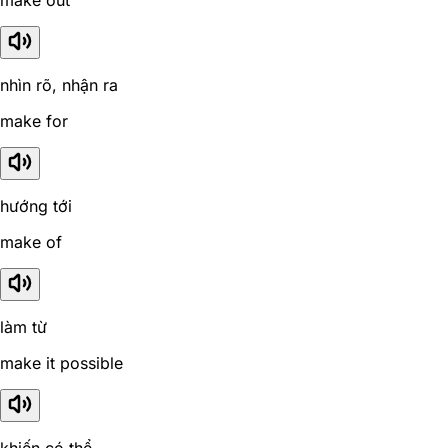
nhìn rõ, nhận ra
make for
hướng tới
make of
làm từ
make it possible
khiến có thể