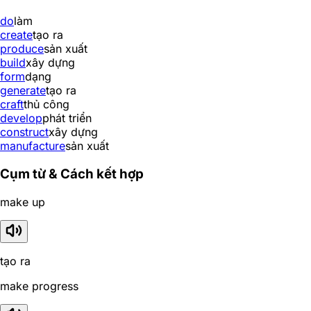
do
làm
create
tạo ra
produce
sản xuất
build
xây dựng
form
dạng
generate
tạo ra
craft
thủ công
develop
phát triển
construct
xây dựng
manufacture
sản xuất
Cụm từ & Cách kết hợp
make up
tạo ra
make progress