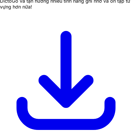
DictoGo và tận hưởng nhiều tính năng ghi nhớ và ôn tập từ
vựng hơn nữa!