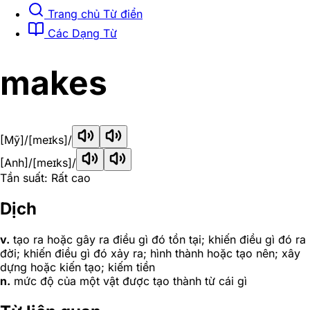
Trang chủ Từ điển
Các Dạng Từ
makes
[Mỹ]
/[meɪks]/
[Anh]
/[meɪks]/
Tần suất: Rất cao
Dịch
v.
tạo ra hoặc gây ra điều gì đó tồn tại; khiến điều gì đó ra
đời; khiến điều gì đó xảy ra; hình thành hoặc tạo nên; xây
dựng hoặc kiến tạo; kiếm tiền
n.
mức độ của một vật được tạo thành từ cái gì