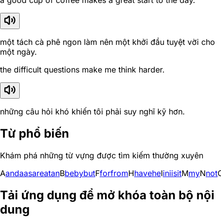
a good cup of coffee makes a great start to the day.
một tách cà phê ngon làm nên một khởi đầu tuyệt vời cho
một ngày.
the difficult questions make me think harder.
những câu hỏi khó khiến tôi phải suy nghĩ kỹ hơn.
Từ phổ biến
Khám phá những từ vựng được tìm kiếm thường xuyên
A
and
a
as
are
at
an
B
be
by
but
F
for
from
H
have
he
I
in
i
is
it
M
my
N
not
Tải ứng dụng để mở khóa toàn bộ nội
dung