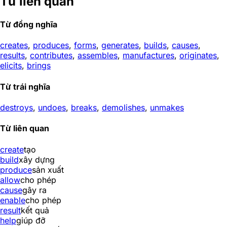
Từ liên quan
Từ đồng nghĩa
creates
,
produces
,
forms
,
generates
,
builds
,
causes
,
results
,
contributes
,
assembles
,
manufactures
,
originates
,
elicits
,
brings
Từ trái nghĩa
destroys
,
undoes
,
breaks
,
demolishes
,
unmakes
Từ liên quan
create
tạo
build
xây dựng
produce
sản xuất
allow
cho phép
cause
gây ra
enable
cho phép
result
kết quả
help
giúp đỡ