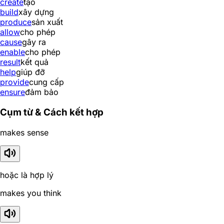
create
tạo
build
xây dựng
produce
sản xuất
allow
cho phép
cause
gây ra
enable
cho phép
result
kết quả
help
giúp đỡ
provide
cung cấp
ensure
đảm bảo
Cụm từ & Cách kết hợp
makes sense
hoặc là hợp lý
makes you think