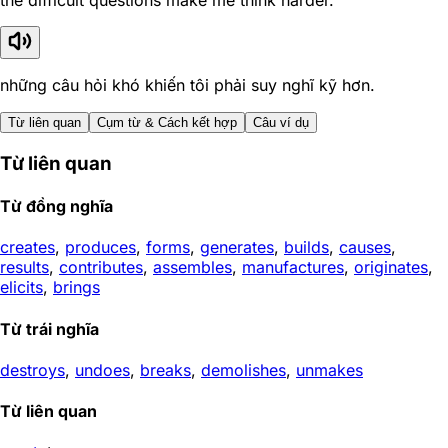
the difficult questions make me think harder.
những câu hỏi khó khiến tôi phải suy nghĩ kỹ hơn.
Từ liên quan
Cụm từ & Cách kết hợp
Câu ví dụ
Từ liên quan
Từ đồng nghĩa
creates
,
produces
,
forms
,
generates
,
builds
,
causes
,
results
,
contributes
,
assembles
,
manufactures
,
originates
,
elicits
,
brings
Từ trái nghĩa
destroys
,
undoes
,
breaks
,
demolishes
,
unmakes
Từ liên quan