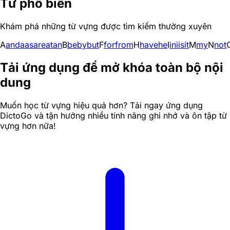
Từ phổ biến
Khám phá những từ vựng được tìm kiếm thường xuyên
A
and
a
as
are
at
an
B
be
by
but
F
for
from
H
have
he
I
in
i
is
it
M
my
N
not
Tải ứng dụng để mở khóa toàn bộ nội
dung
Muốn học từ vựng hiệu quả hơn? Tải ngay ứng dụng
DictoGo và tận hưởng nhiều tính năng ghi nhớ và ôn tập từ
vựng hơn nữa!