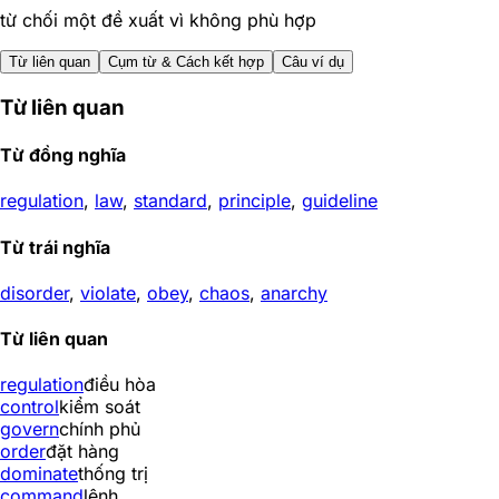
từ chối một đề xuất vì không phù hợp
Từ liên quan
Cụm từ & Cách kết hợp
Câu ví dụ
Từ liên quan
Từ đồng nghĩa
regulation
,
law
,
standard
,
principle
,
guideline
Từ trái nghĩa
disorder
,
violate
,
obey
,
chaos
,
anarchy
Từ liên quan
regulation
điều hòa
control
kiểm soát
govern
chính phủ
order
đặt hàng
dominate
thống trị
command
lệnh