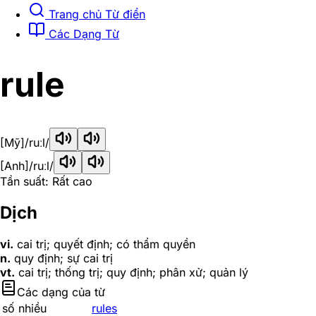
Trang chủ Từ điển
Các Dạng Từ
rule
[Mỹ]
/ruːl/
[Anh]
/ruːl/
Tần suất: Rất cao
Dịch
vi.
cai trị; quyết định; có thẩm quyền
n.
quy định; sự cai trị
vt.
cai trị; thống trị; quy định; phân xử; quản lý
Các dạng của từ
số nhiều
rules