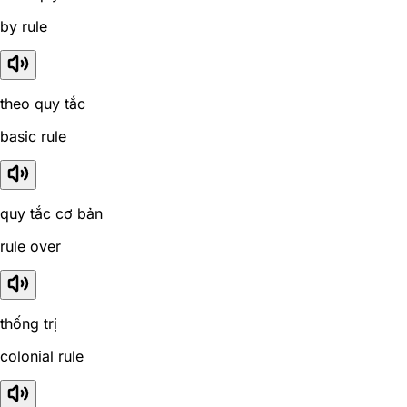
by rule
theo quy tắc
basic rule
quy tắc cơ bản
rule over
thống trị
colonial rule