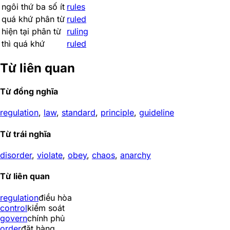
ngôi thứ ba số ít
rules
quá khứ phân từ
ruled
hiện tại phân từ
ruling
thì quá khứ
ruled
Từ liên quan
Từ đồng nghĩa
regulation
,
law
,
standard
,
principle
,
guideline
Từ trái nghĩa
disorder
,
violate
,
obey
,
chaos
,
anarchy
Từ liên quan
regulation
điều hòa
control
kiểm soát
govern
chính phủ
order
đặt hàng