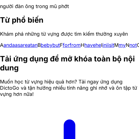
người đàn ông trong mũ phớt
Từ phổ biến
Khám phá những từ vựng được tìm kiếm thường xuyên
A
and
a
as
are
at
an
B
be
by
but
F
for
from
H
have
he
I
in
i
is
it
M
my
N
not
Tải ứng dụng để mở khóa toàn bộ nội
dung
Muốn học từ vựng hiệu quả hơn? Tải ngay ứng dụng
DictoGo và tận hưởng nhiều tính năng ghi nhớ và ôn tập từ
vựng hơn nữa!