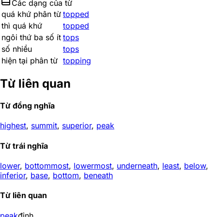
Các dạng của từ
quá khứ phân từ
topped
thì quá khứ
topped
ngôi thứ ba số ít
tops
số nhiều
tops
hiện tại phân từ
topping
Từ liên quan
Từ đồng nghĩa
highest
,
summit
,
superior
,
peak
Từ trái nghĩa
lower
,
bottommost
,
lowermost
,
underneath
,
least
,
below
,
inferior
,
base
,
bottom
,
beneath
Từ liên quan
peak
đỉnh