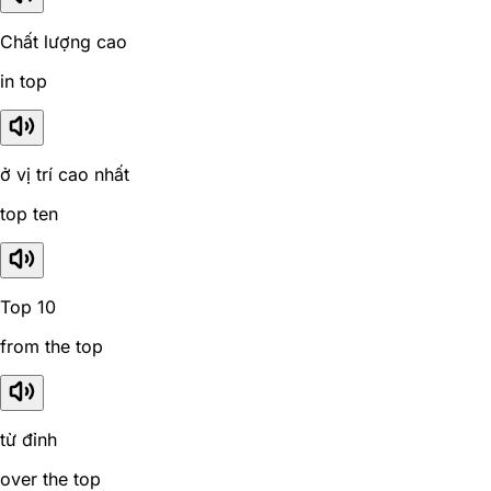
Chất lượng cao
in top
ở vị trí cao nhất
top ten
Top 10
from the top
từ đỉnh
over the top