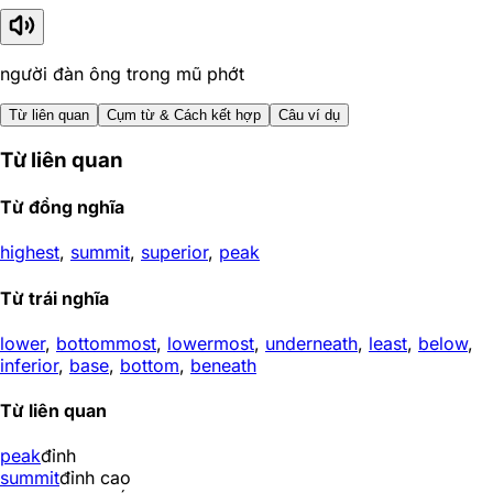
người đàn ông trong mũ phớt
Từ liên quan
Cụm từ & Cách kết hợp
Câu ví dụ
Từ liên quan
Từ đồng nghĩa
highest
,
summit
,
superior
,
peak
Từ trái nghĩa
lower
,
bottommost
,
lowermost
,
underneath
,
least
,
below
,
inferior
,
base
,
bottom
,
beneath
Từ liên quan
peak
đỉnh
summit
đỉnh cao