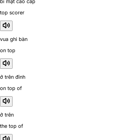
bí mật cao cấp
top scorer
vua ghi bàn
on top
ở trên đỉnh
on top of
ở trên
the top of