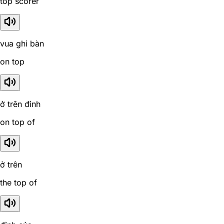
top scorer
vua ghi bàn
on top
ở trên đỉnh
on top of
ở trên
the top of