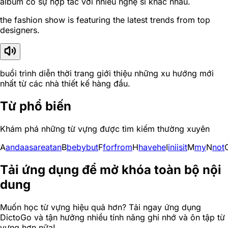
album có sự hợp tác với nhiều nghệ sĩ khác nhau.
the fashion show is featuring the latest trends from top
designers.
buổi trình diễn thời trang giới thiệu những xu hướng mới
nhất từ các nhà thiết kế hàng đầu.
Từ phổ biến
Khám phá những từ vựng được tìm kiếm thường xuyên
A
and
a
as
are
at
an
B
be
by
but
F
for
from
H
have
he
I
in
i
is
it
M
my
N
not
Tải ứng dụng để mở khóa toàn bộ nội
dung
Muốn học từ vựng hiệu quả hơn? Tải ngay ứng dụng
DictoGo và tận hưởng nhiều tính năng ghi nhớ và ôn tập từ
vựng hơn nữa!