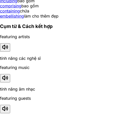
including
bao gồm
comprising
bao gồm
containing
chứa
embellishing
làm cho thêm đẹp
Cụm từ & Cách kết hợp
featuring artists
tính năng các nghệ sĩ
featuring music
tính năng âm nhạc
featuring guests