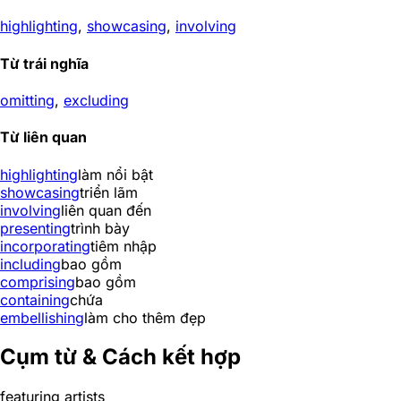
highlighting
,
showcasing
,
involving
Từ trái nghĩa
omitting
,
excluding
Từ liên quan
highlighting
làm nổi bật
showcasing
triển lãm
involving
liên quan đến
presenting
trình bày
incorporating
tiêm nhập
including
bao gồm
comprising
bao gồm
containing
chứa
embellishing
làm cho thêm đẹp
Cụm từ & Cách kết hợp
featuring artists