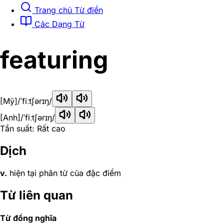
Trang chủ Từ điển
Các Dạng Từ
featuring
[Mỹ]
/ˈfiːtʃərɪŋ/
[Anh]
/ˈfiːtʃərɪŋ/
Tần suất: Rất cao
Dịch
v.
hiện tại phân từ của đặc điểm
Từ liên quan
Từ đồng nghĩa