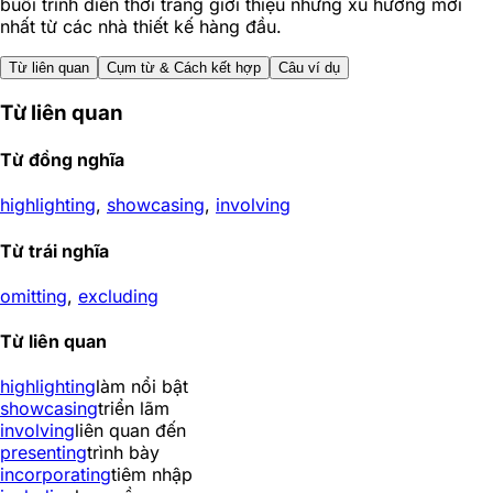
buổi trình diễn thời trang giới thiệu những xu hướng mới
nhất từ các nhà thiết kế hàng đầu.
Từ liên quan
Cụm từ & Cách kết hợp
Câu ví dụ
Từ liên quan
Từ đồng nghĩa
highlighting
,
showcasing
,
involving
Từ trái nghĩa
omitting
,
excluding
Từ liên quan
highlighting
làm nổi bật
showcasing
triển lãm
involving
liên quan đến
presenting
trình bày
incorporating
tiêm nhập